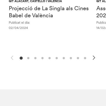
GIT ALACANT, CASTELLÓ I VALÈNCIA
GIT A
Projecció de La Singla als Cines
Ass
Babel de València
20
Publicat el dia:
Publica
02/04/2024
14/02