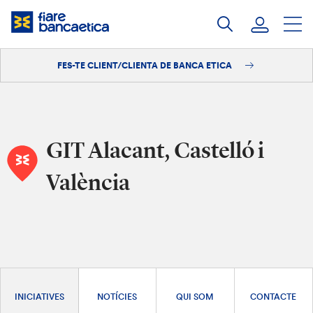
Salta
al
contingut
FES-TE CLIENT/CLIENTA DE BANCA ETICA
Iniciar sessió
Fes-te'n client/clienta
GIT Alacant, Castelló i
València
INICIATIVES
NOTÍCIES
QUI SOM
CONTACTE