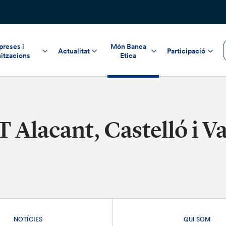
reses i
Món Banca
Actualitat
Participació
itzacions
Etica
T Alacant, Castelló i V
NOTÍCIES
QUI SOM