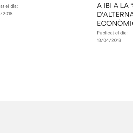
A IBI A L
at el dia:
D’ALTERN
/2018
ECONÒMI
Publicat el dia:
18/04/2018