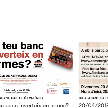
ACANT, CASTELLÓ I VALÈNCIA
GIT ALACANT, CAST
eu banc inverteix en armes?
20/04/201