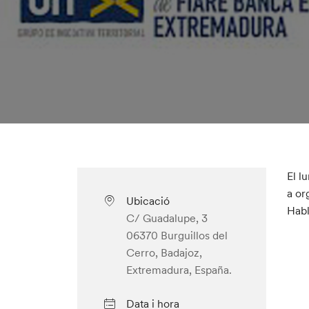
El l
a or
Ubicació
Habl
C/ Guadalupe, 3
06370 Burguillos del
Cerro, Badajoz,
Extremadura, España.
Data i hora