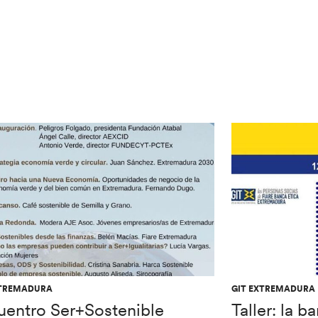
XTREMADURA
GIT EXTREMADURA
uentro Ser+Sostenible
Taller: la b