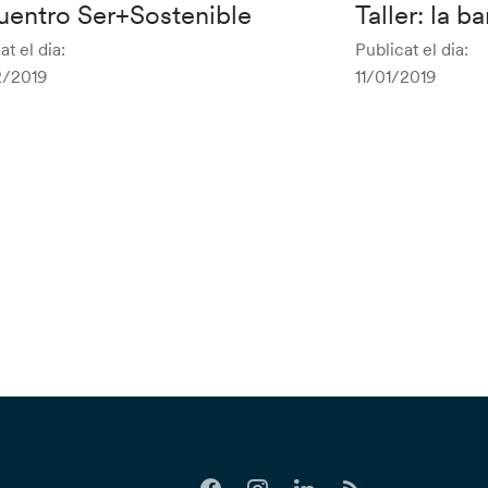
uentro Ser+Sostenible
Taller: la b
at el dia:
Publicat el dia:
/2019
11/01/2019