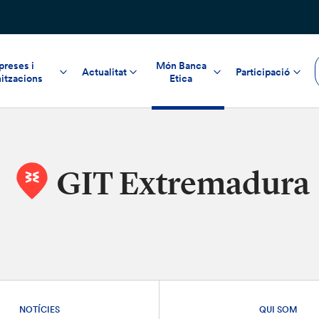
reses i
Món Banca
Actualitat
Participació
itzacions
Etica
GIT Extremadura
NOTÍCIES
QUI SOM