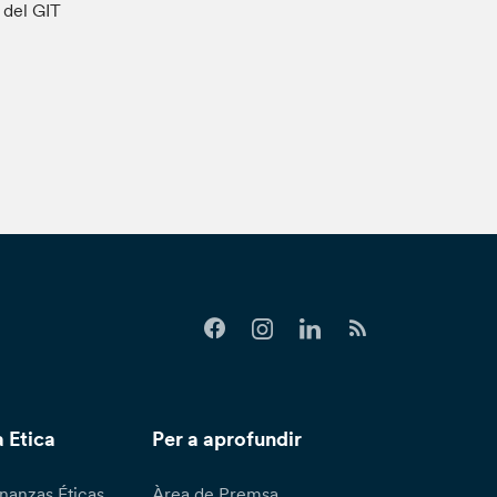
s del GIT
 Etica
Per a aprofundir
nanzas Éticas
Àrea de Premsa