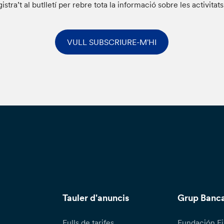
istra’t al butlletí per rebre tota la informació sobre les activitat
VULL SUBSCRIURE-M'HI
Tauler d'anuncis
Grup Banca
Fulls de tarifes
Fundación Fi