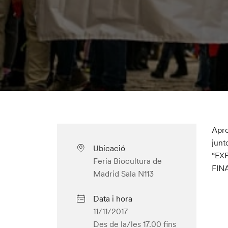
Apro
junt
Ubicació
“EX
Feria Biocultura de
FIN
Madrid Sala N113
Data i hora
11/11/2017
Des de la/les 17.00
fins