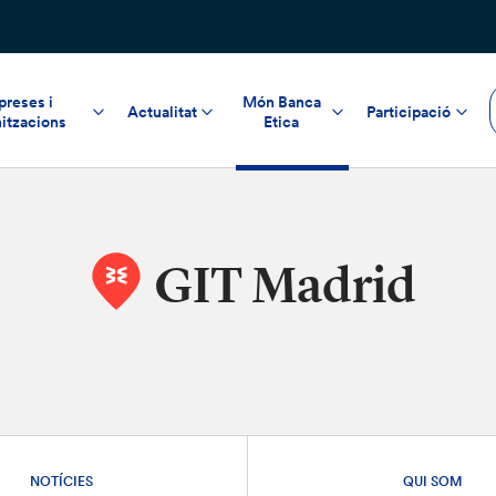
reses i
Món Banca
Actualitat
Participació
itzacions
Etica
GIT Madrid
NOTÍCIES
QUI SOM