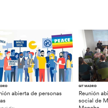
ADRID
GIT MADRID
nión abierta de personas
Reunión abi
ias
social de M
Mancha