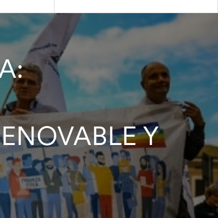
A:
RENOVABLE Y