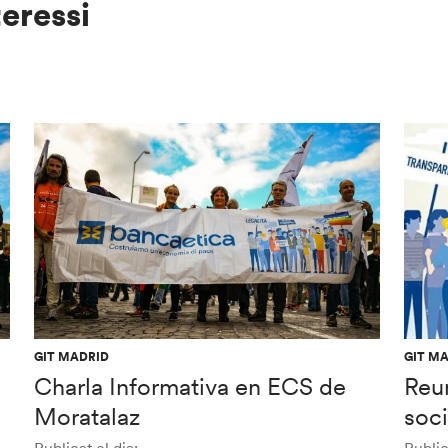
teressi
GIT MADRID
GIT M
Charla Informativa en ECS de
Reu
Moratalaz
soc