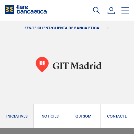
Salta
al
contingut
FES-TE CLIENT/CLIENTA DE BANCA ETICA
Iniciar sessió
Fes-te'n client/clienta
GIT Madrid
INICIATIVES
NOTÍCIES
QUI SOM
CONTACTE