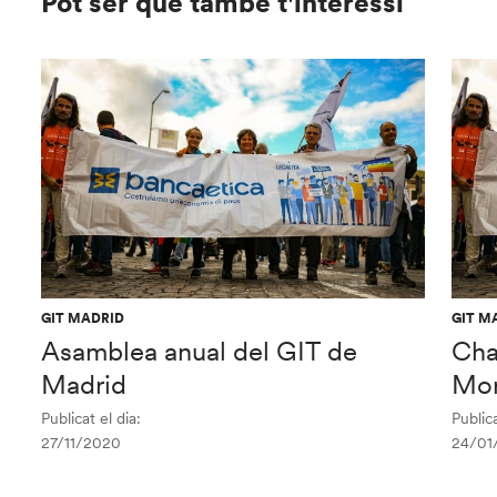
Pot ser que també t'interessi
GIT MADRID
GIT M
Asamblea anual del GIT de
Cha
Madrid
Mor
Publicat el dia:
Publica
27/11/2020
24/01