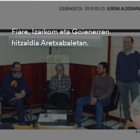
Fiare, Izarkom eta Goienerren
hitzaldia Aretxabaletan.