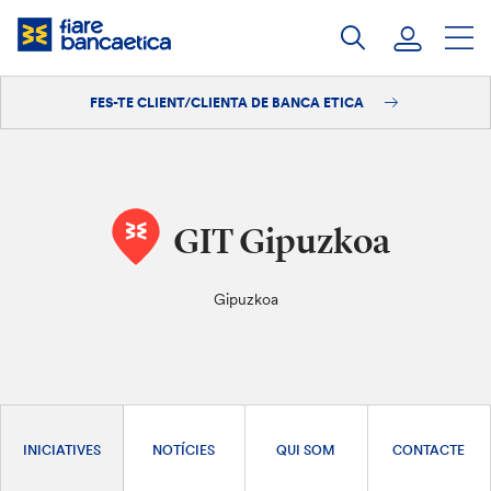
Salta
al
contingut
FES-TE CLIENT/CLIENTA DE BANCA ETICA
Iniciar sessió
Fes-te'n client/clienta
GIT Gipuzkoa
Gipuzkoa
INICIATIVES
NOTÍCIES
QUI SOM
CONTACTE