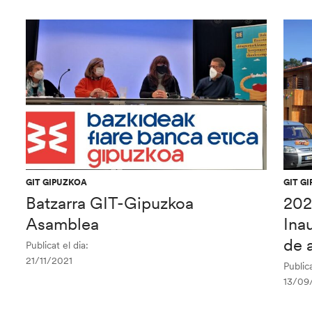
GIT GIPUZKOA
GIT G
Batzarra GIT-Gipuzkoa
202
Asamblea
Ina
de a
Publicat el dia:
21/11/2021
Publica
13/09