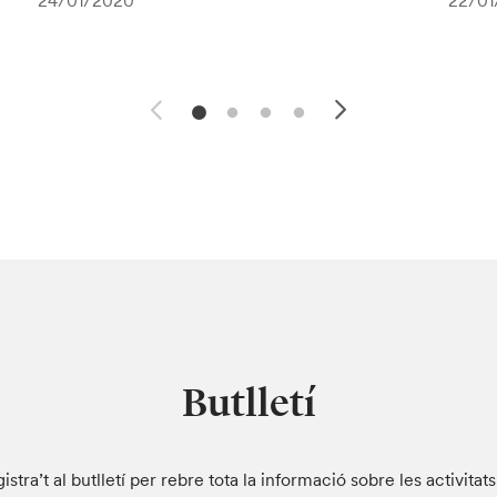
24/01/2020
22/01
Butlletí
istra’t al butlletí per rebre tota la informació sobre les activitat