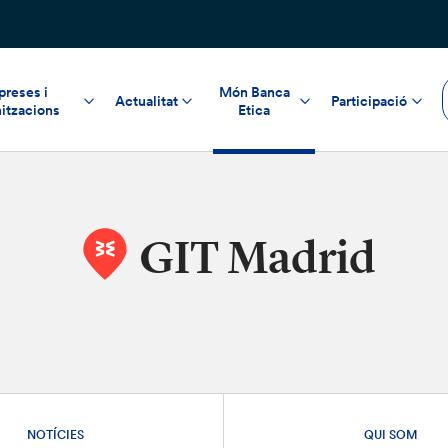
reses i
Món Banca
Actualitat
Participació
itzacions
Etica
GIT Madrid
NOTÍCIES
QUI SOM