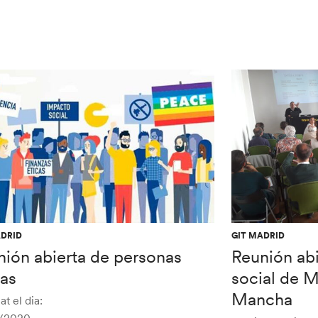
ADRID
GIT MADRID
nión abierta de personas
Reunión abi
ias
social de M
Mancha
at el dia: