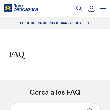
Salta
al
contingut
FES-TE CLIENT/CLIENTA DE BANCA ETICA
Iniciar sessió
Fes-te'n client/clienta
FAQ
Cerca a les FAQ