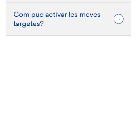
Com puc activar les meves
targetes?
Fiare Banca Etica
Treballa a Fiare Banca Etica