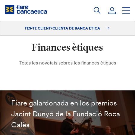
Salta
al
contingut
FES-TE CLIENT/CLIENTA DE BANCA ETICA
Iniciar sessió
Finances ètiques
Fes-te'n client/clienta
Totes les novetats sobres les finances ètiques
Fiare galardonada en los premios
Jacint Dunyó de la Fundació Roca
Galès