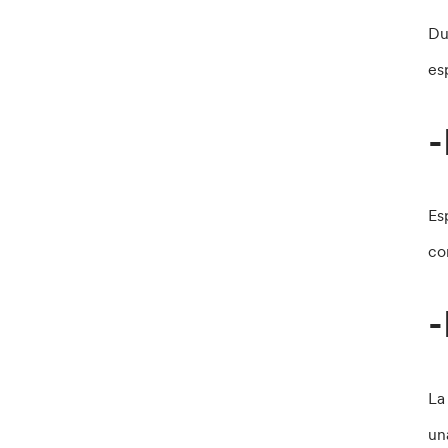
Du
es
-
Es
co
-
La
un