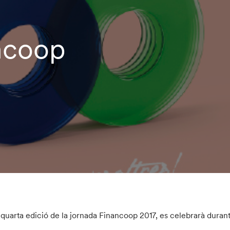
ncoop
 quarta edició de la jornada Financoop 2017, es celebrarà duran