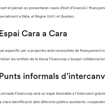
rant el plenari es presentaran casos d’èxit d’inversió i finançame
pecialment a Itàlia, el Regne Unit i el Quebec.
Espai Cara a Cara
pai específic per a projectes amb necessitats de finançament inf
nèixer les entitats de la Xarxa Financoop o busqui col·laboracions
Punts informals d’intercanv
 Jornada Financoop serà un espai favorable a l’intercanvi gràcies
a clara identificació dels diferents públics assistents: cooperat