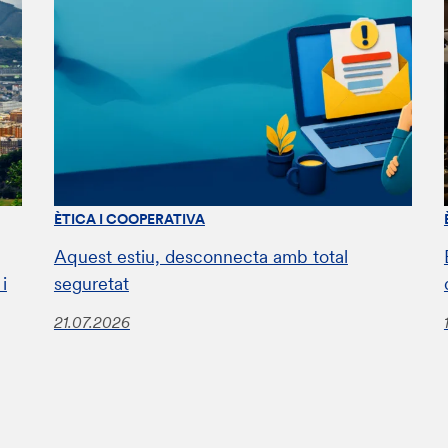
ÈTICA I COOPERATIVA
Aquest estiu, desconnecta amb total
i
seguretat
21.07.2026