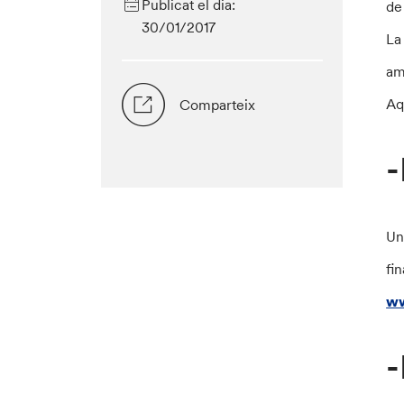
Publicat el dia:
de
30/01/2017
La
am
Aq
Comparteix
-
Un
fi
ww
-