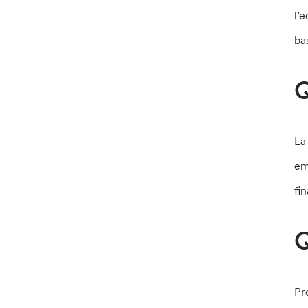
l’
ba
Q
La
em
fi
Q
Pr