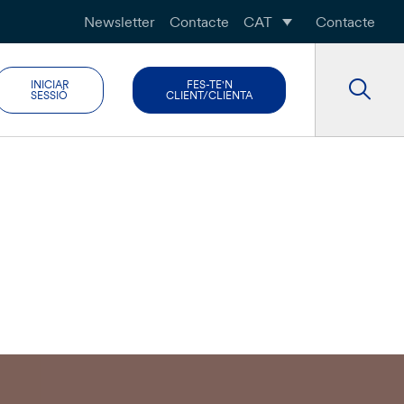
Newsletter
Contacte
CAT
Contacte
INICIAR
FES-TE'N
SESSIÓ
CLIENT/CLIENTA