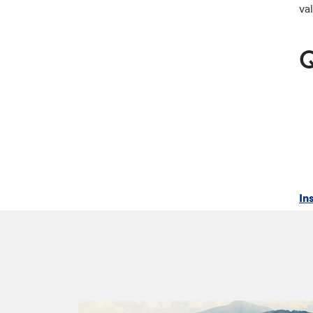
va
Q
In