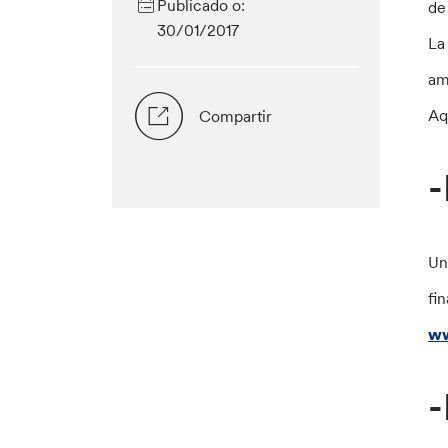
Publicado o:
de
30/01/2017
La
am
Aq
Compartir
-
Un
fi
ww
-