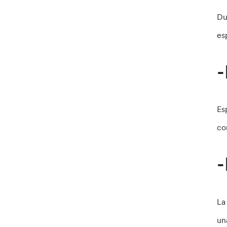
Du
es
-
Es
co
-
La
un