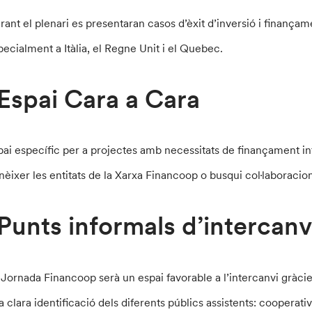
rant el plenari es presentaran casos d’èxit d’inversió i finançame
pecialment a Itàlia, el Regne Unit i el Quebec.
Espai Cara a Cara
pai específic per a projectes amb necessitats de finançament inf
nèixer les entitats de la Xarxa Financoop o busqui col·laboracions
Punts informals d’intercanv
 Jornada Financoop serà un espai favorable a l’intercanvi gràcies
a clara identificació dels diferents públics assistents: cooperat