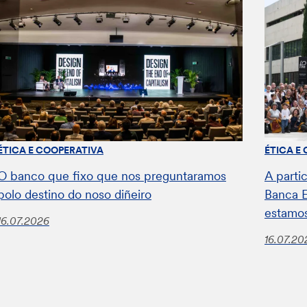
ÉTICA E COOPERATIVA
ÉTICA E
O banco que fixo que nos preguntaramos
A parti
polo destino do noso diñeiro
Banca E
estamos
16.07.2026
16.07.20