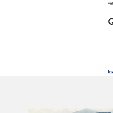
va
Q
In