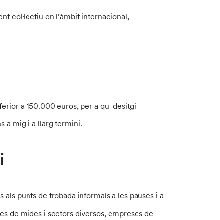
nt col·lectiu en l’àmbit internacional,
erior a 150.000 euros, per a qui desitgi
 a mig i a llarg termini.
i
 als punts de trobada informals a les pauses i a
ives de mides i sectors diversos, empreses de