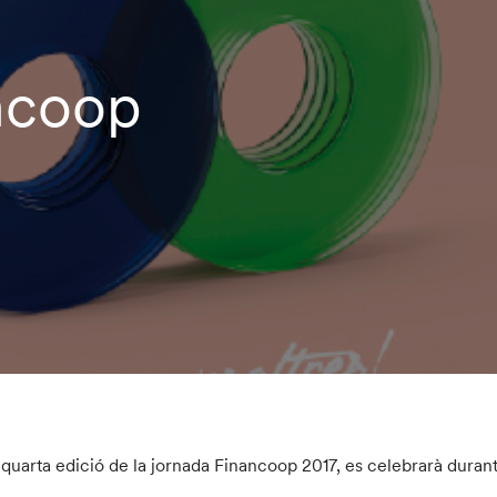
ncoop
 quarta edició de la jornada Financoop 2017, es celebrarà duran