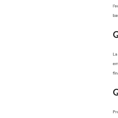
l’
ba
Q
La
em
fi
Q
Pr