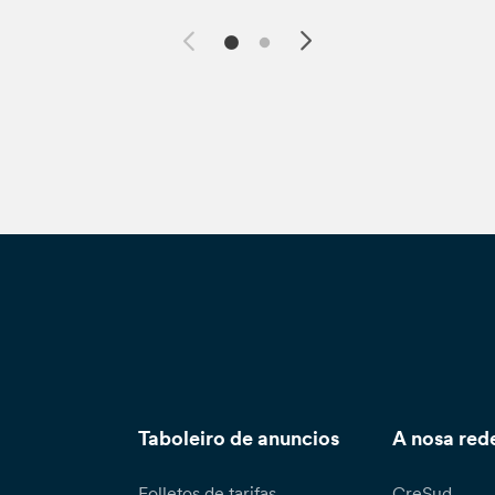
Taboleiro de anuncios
A nosa red
Folletos de tarifas
CreSud