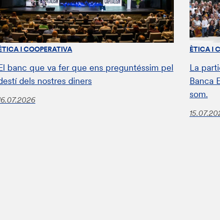
ÈTICA I COOPERATIVA
ÈTICA I
El banc que va fer que ens preguntéssim pel
La parti
destí dels nostres diners
Banca E
som.
16.07.2026
15.07.20