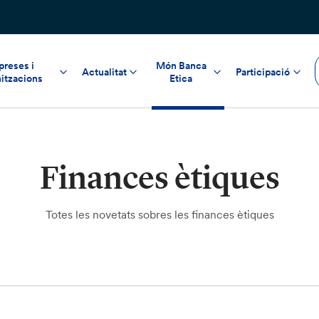
reses i
Món Banca
Actualitat
Participació
itzacions
Etica
Finances ètiques
Totes les novetats sobres les finances ètiques