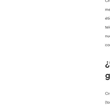
Cr
me
ét
te
nu
co
¿
g
Cr
(t