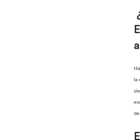
¿
E
a
Ha
la
si
es
de
E