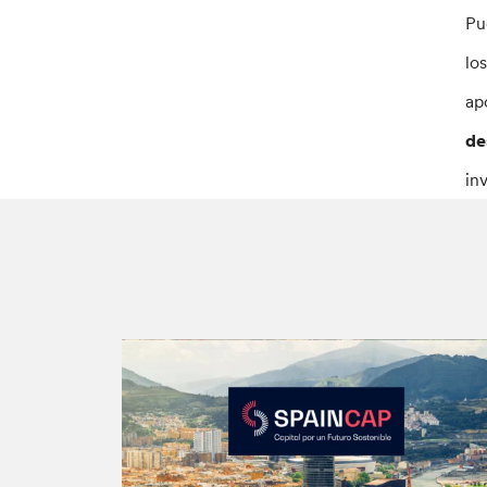
Pu
lo
ap
de
in