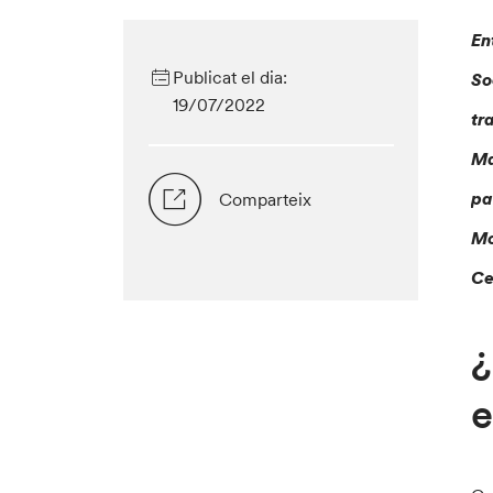
En
Publicat el dia:
So
19/07/2022
tr
Ma
pa
Comparteix
Mo
Ce
¿
e