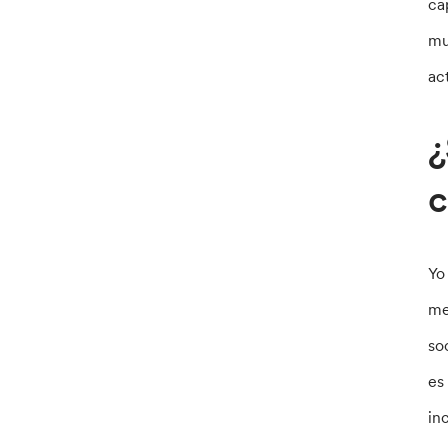
ca
mu
ac
¿
c
Yo
me
so
es
in