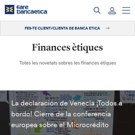
Salta
al
contingut
FES-TE CLIENT/CLIENTA DE BANCA ETICA
Iniciar sessió
Finances ètiques
Fes-te'n client/clienta
Totes les novetats sobres les finances ètiques
La declaración de Venecia ¡Todos a
bordo! Cierre de la conferencia
europea sobre el Microcrédito