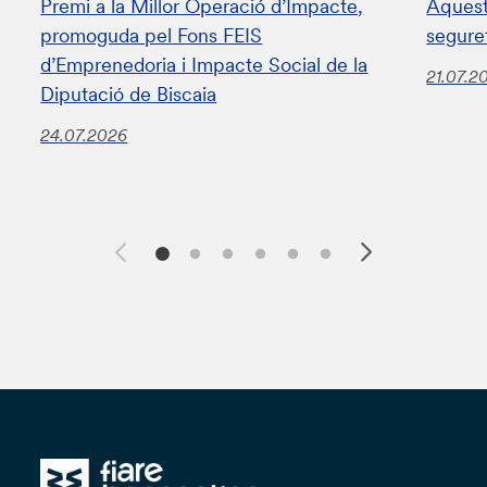
Premi a la Millor Operació d’Impacte,
Aquest
promoguda pel Fons FEIS
segure
d’Emprenedoria i Impacte Social de la
21.07.2
Diputació de Biscaia
24.07.2026