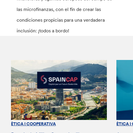
las microfinanzas, con el fin de crear las
condiciones propicias para una verdadera
inclusión: ¡todos a bordo!
ÈTICA I COOPERATIVA
ÈTICA I