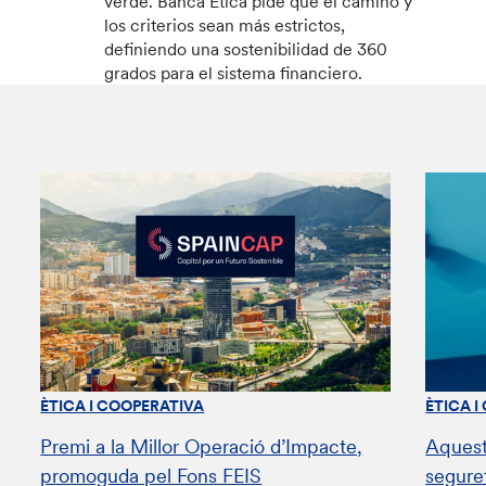
verde. Banca Etica pide que el camino y
los criterios sean más estrictos,
definiendo una sostenibilidad de 360
grados para el sistema financiero.
ÈTICA I COOPERATIVA
ÈTICA I
Premi a la Millor Operació d’Impacte,
Aquest
promoguda pel Fons FEIS
segure