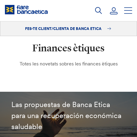
Salta
al
contingut
FES-TE CLIENT/CLIENTA DE BANCA ETICA
Iniciar sessió
Finances ètiques
Fes-te'n client/clienta
Totes les novetats sobres les finances ètiques
Las propuestas de Banca Etica
para una recuperación económica
saludable