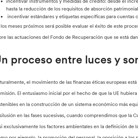
incentivar instrumentos y medidas de crédito: desde el inc
hasta la reducción de los requisitos de absorción patrimonial 
incentivar estándares y etiquetas específicas para cuentas c
 los meses próximos será posible evaluar el éxito de este proce
bre las actuaciones del Fondo de Recuperación que se está da
n proceso entre luces y s
turalmente, el movimiento de las finanzas éticas europeas está 
misión. El entusiasmo inicial por el hecho de que la UE hubiera
stenibles en la construcción de un sistema económico más equit
silusión en las fases sucesivas, cuando comprendimos que la C
si exclusivamente los factores ambientales en la definición de la
omo por ejemplo, la promoción del personal, la oposición a los pa