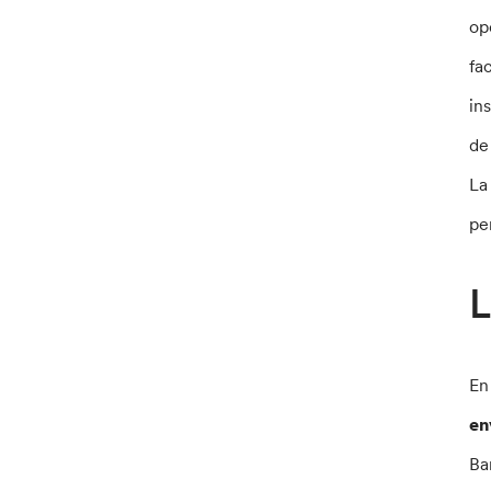
op
fa
in
de
La
pe
L
En
en
Ba