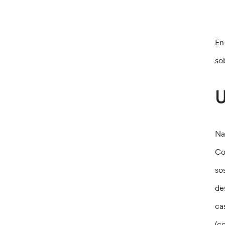
En
so
U
Na
Co
so
de
ca
(c