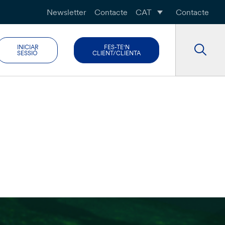
Newsletter
Contacte
CAT
Contacte
INICIAR
FES-TE'N
SESSIÓ
CLIENT/CLIENTA