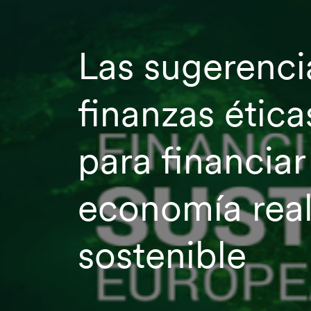
Las sugerenci
finanzas ética
para financiar
economía rea
sostenible