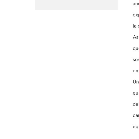
an
ex
la
As
qu
so
em
Un
eu
de
ca
eq