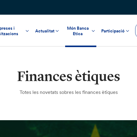
reses i
Món Banca
Actualitat
Participació
itzacions
Etica
Finances ètiques
Totes les novetats sobres les finances ètiques