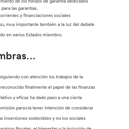
remento de los fondos de garantía dedicados
para las garantías.
orrientes y financiaciones sociales
so, muy importante también a la luz del debate
ndo en varios Estados miembro.
ombras…
siguiendo con atención los trabajos de la
 reconocido finalmente el papel de las finanzas
ativo y eficaz ha dado paso a una cierta
omisión parecía tener intención de considerar
s inversiones sostenibles y no los sociales
raísos fiscales, el bienestar y la inclusión de