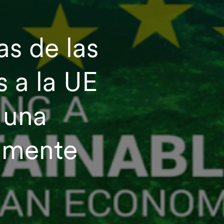
as de las
s a la UE
 una
lmente