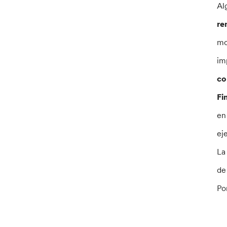
Al
re
mo
im
co
Fi
en
ej
La
de
Po