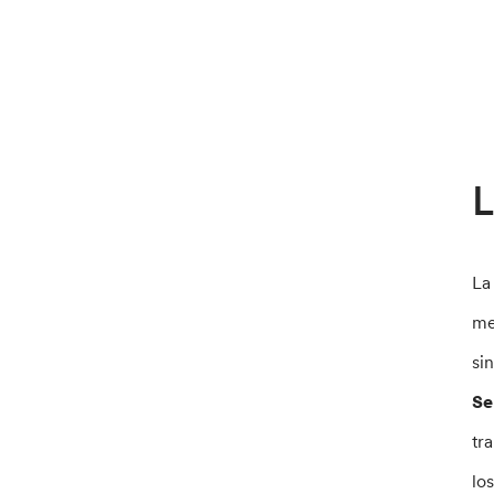
L
La
me
si
Se
tr
lo