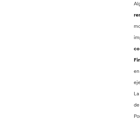
Al
re
mo
im
co
Fi
en
ej
La
de
Po