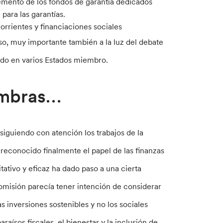
remento de los fondos de garantía dedicados
para las garantías.
orrientes y financiaciones sociales
so, muy importante también a la luz del debate
ndo en varios Estados miembro.
ombras…
siguiendo con atención los trabajos de la
 reconocido finalmente el papel de las finanzas
ativo y eficaz ha dado paso a una cierta
omisión parecía tener intención de considerar
s inversiones sostenibles y no los sociales
raísos fiscales, el bienestar y la inclusión de