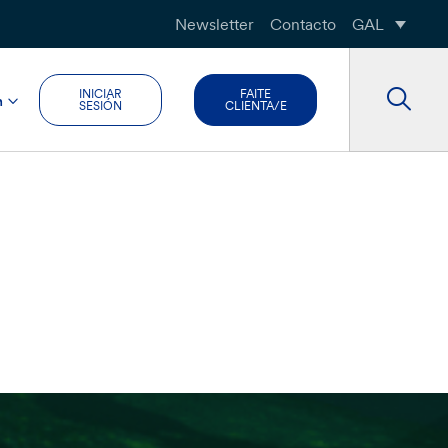
Newsletter
Contacto
GAL
INICIAR
FAITE
n
SESIÓN
CLIENTA/E