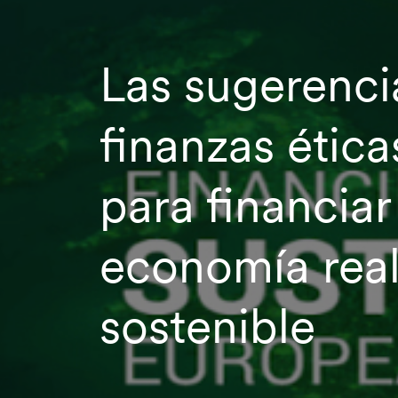
Las sugerenci
finanzas ética
para financiar
economía rea
sostenible