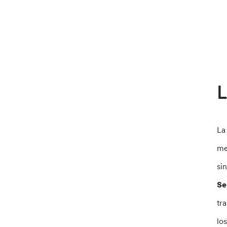
L
La
me
si
Se
tr
lo