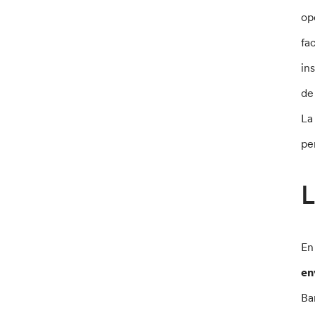
op
fa
in
de
La
pe
L
En
en
Ba