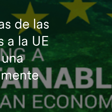
as de las
s a la UE
 una
lmente