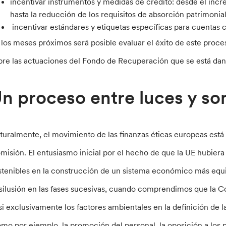
incentivar instrumentos y medidas de crédito: desde el inc
hasta la reducción de los requisitos de absorción patrimonial 
incentivar estándares y etiquetas específicas para cuentas c
 los meses próximos será posible evaluar el éxito de este proce
bre las actuaciones del Fondo de Recuperación que se está da
n proceso entre luces y s
turalmente, el movimiento de las finanzas éticas europeas está 
misión. El entusiasmo inicial por el hecho de que la UE hubiera
stenibles en la construcción de un sistema económico más equit
silusión en las fases sucesivas, cuando comprendimos que la C
si exclusivamente los factores ambientales en la definición de la
omo por ejemplo, la promoción del personal, la oposición a los pa