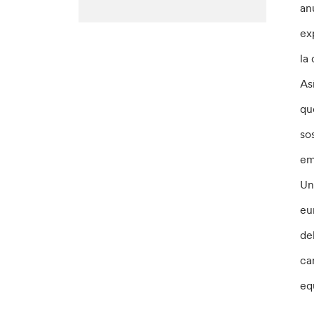
an
ex
la
As
qu
so
em
Un
eu
de
ca
eq