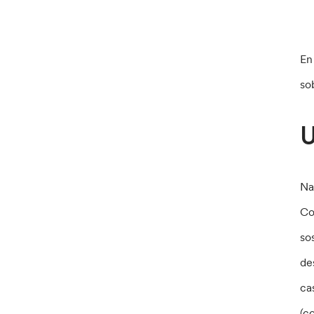
En
so
U
Na
Co
so
de
ca
(c