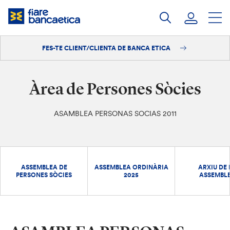
Salta
al
contingut
FES-TE CLIENT/CLIENTA DE BANCA ETICA
Iniciar sessió
Fes-te'n client/clienta
Àrea de Persones Sòcies
ASAMBLEA PERSONAS SOCIAS 2011
ASSEMBLEA DE
ASSEMBLEA ORDINÀRIA
ARXIU DE 
PERSONES SÒCIES
2025
ASSEMBL