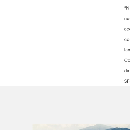
“N
nu
ac
co
la
Co
di
SF