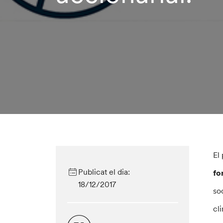
El
Publicat el dia:
fo
18/12/2017
so
cli