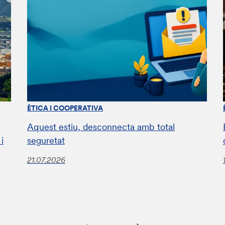
ÈTICA I COOPERATIVA
Aquest estiu, desconnecta amb total
i
seguretat
21.07.2026