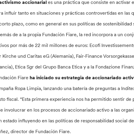
activismo accionarial
es una práctica que consiste en activar 
ra influir tanto en situaciones y prácticas controvertidas en la
 corto plazo, como en general en sus políticas de sostenibilidad
emás de a la propia Fundación Fiare, la red incorpora a un con
tivos por más de 22 mil millones de euros: Ecofi Investissement
r Kirche und Caritas eG (Alemania), Fair-Finance Vorsorgekas
rancia), Etica Sgr del Grupo Banca Etica y a la Fondazione Finan
ndación Fiare
ha iniciado su estrategia de accionariado activ
mpaña Ropa Limpia, lanzando una batería de preguntas a Inditex
sto fiscal. “Esta primera experiencia nos ha permitido sentir de
de involucrar en los procesos de accionariado activo a las organ
n estado influyendo en las políticas de responsabilidad social de
áñez, director de Fundación Fiare.