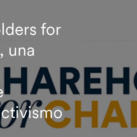
ders for
, una
e
ctivismo