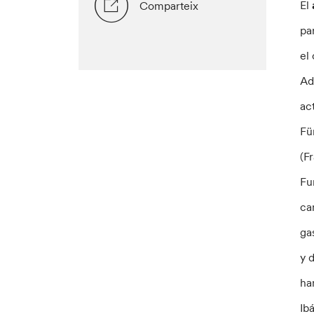
El
Comparteix
pa
el
Ad
ac
Fü
(F
Fu
ca
ga
y 
ha
Ib