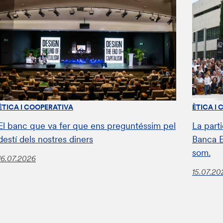
ÈTICA I COOPERATIVA
ÈTICA I
El banc que va fer que ens preguntéssim pel
La parti
destí dels nostres diners
Banca E
som.
16.07.2026
15.07.20