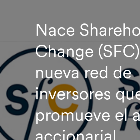
Nace Sharehol
Change (SFC)
nueva red de
inversores qu
promueve el a
accionarial.