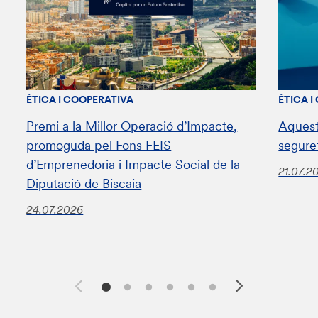
ÈTICA I COOPERATIVA
ÈTICA I
Premi a la Millor Operació d’Impacte,
Aquest
promoguda pel Fons FEIS
segure
d’Emprenedoria i Impacte Social de la
21.07.2
Diputació de Biscaia
24.07.2026