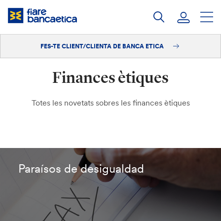
Salta
al
contingut
FES-TE CLIENT/CLIENTA DE BANCA ETICA
Iniciar sessió
Finances ètiques
Fes-te'n client/clienta
Totes les novetats sobres les finances ètiques
Paraísos de desigualdad