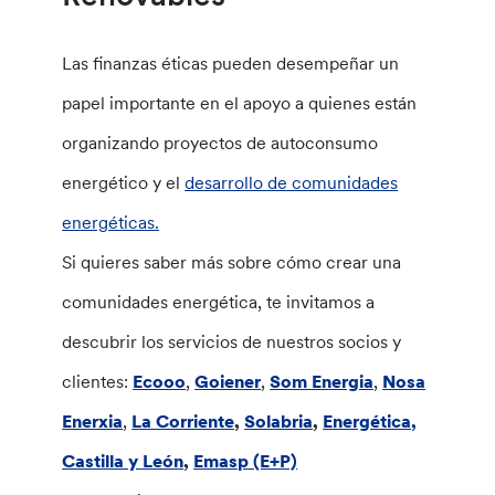
Las finanzas éticas pueden desempeñar un
papel importante en el apoyo a quienes están
organizando proyectos de autoconsumo
energético y el
desarrollo de comunidades
energéticas.
Si quieres saber más sobre cómo crear una
comunidades energética, te invitamos a
descubrir los servicios de nuestros socios y
clientes:
Ecooo
,
Goiener
,
Som Energia
,
Nosa
Enerxia
,
La Corriente
,
Solabria
,
Energética,
Castilla y León
,
Emasp (E+P)