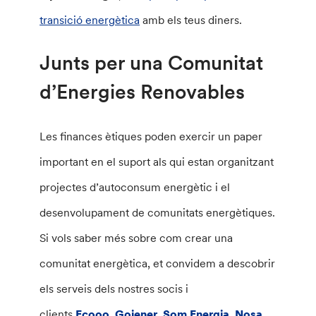
transició energètica
amb els teus diners.
Junts per una Comunitat
d’Energies Renovables
Les finances ètiques poden exercir un paper
important en el suport als qui estan organitzant
projectes d’autoconsum energètic i el
desenvolupament de comunitats energètiques.
Si vols saber més sobre com crear una
comunitat energètica, et convidem a descobrir
els serveis dels nostres socis i
clients
Ecooo
,
Goiener
,
Som Energia
,
Nosa