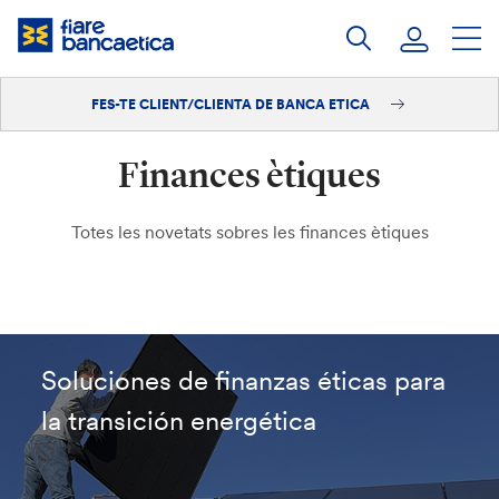
Salta
al
contingut
FES-TE CLIENT/CLIENTA DE BANCA ETICA
Iniciar sessió
Finances ètiques
Fes-te'n client/clienta
Totes les novetats sobres les finances ètiques
Soluciones de finanzas éticas para
la transición energética