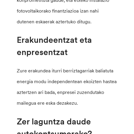
fotovoltaikorako finantziazioa izan nahi
dutenen eskaerak aztertuko ditugu.
Erakundeentzat eta
enpresentzat
Zure erakundea iturri berriztagarriak baliatuta
energia modu independentean ekoizten hastea
aztertzen ari bada, enpresei zuzendutako
mailegua ere eska dezakezu.
Zer laguntza daude
autokontsumorako?