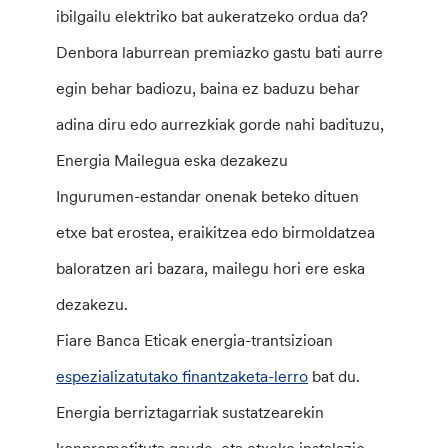
ibilgailu elektriko bat aukeratzeko ordua da?
Denbora laburrean premiazko gastu bati aurre
egin behar badiozu, baina ez baduzu behar
adina diru edo aurrezkiak gorde nahi badituzu,
Energia Mailegua eska dezakezu
Ingurumen-estandar onenak beteko dituen
etxe bat erostea, eraikitzea edo birmoldatzea
baloratzen ari bazara, mailegu hori ere eska
dezakezu.
Fiare Banca Eticak energia-trantsizioan
espezializatutako finantzaketa-lerro
bat du.
Energia berriztagarriak sustatzearekin
konprometituta gaude, eta etxeko instalazio