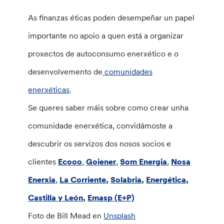
As finanzas éticas poden desempeñar un papel
importante no apoio a quen está a organizar
proxectos de autoconsumo enerxético e o
desenvolvemento de
comunidades
enerxéticas
.
Se queres saber máis sobre como crear unha
comunidade enerxética, convidámoste a
descubrir os servizos dos nosos socios e
clientes
Ecooo
,
Goiener
,
Som Energia
,
Nosa
Enerxia
,
La Corriente
,
Solabria
,
Energética,
Castilla y León
,
Emasp (E+P)
Foto de Bill Mead en
Unsplash