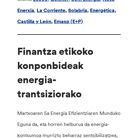
Enerxia
,
La Corriente
,
Solabria
,
Energética,
Castilla y León
,
Emasp (E+P)
__________________________________________
Finantza etikoko
konponbideak
energia-
trantsiziorako
Martxoaren 5a Energia Efizientziaren Munduko
Eguna da, eta horren helburua da energia-
kontsumoa murriztu beharraz sentsibilizatzea,