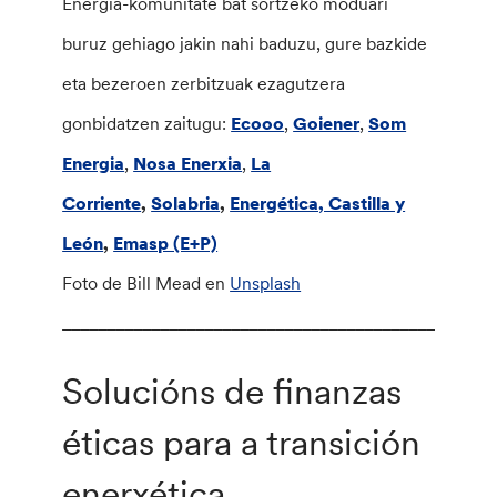
Energia-komunitate bat sortzeko moduari
buruz gehiago jakin nahi baduzu, gure bazkide
eta bezeroen zerbitzuak ezagutzera
gonbidatzen zaitugu:
Ecooo
,
Goiener
,
Som
Energia
,
Nosa Enerxia
,
La
Corriente
,
Solabria
,
Energética, Castilla y
León
,
Emasp (E+P)
Foto de Bill Mead en
Unsplash
________________________________________________
Solucións de finanzas
éticas para a transición
enerxética