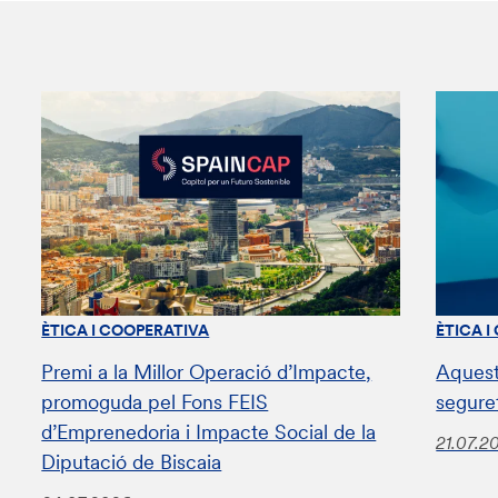
ÈTICA I COOPERATIVA
ÈTICA I
Premi a la Millor Operació d’Impacte,
Aquest
promoguda pel Fons FEIS
segure
d’Emprenedoria i Impacte Social de la
21.07.2
Diputació de Biscaia