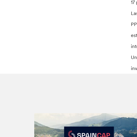
17
La
PP
es
in
Un
in