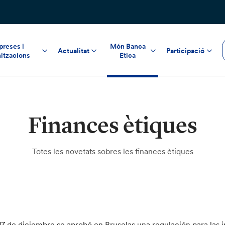
reses i
Món Banca
Actualitat
Participació
itzacions
Etica
Finances ètiques
Totes les novetats sobres les finances ètiques
 17 de diciembre se aprobó en Bruselas una regulación para las i