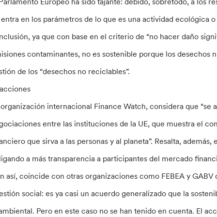
 Parlamento Europeo ha sido tajante: debido, sobretodo, a los re
 entra en los parámetros de lo que es una actividad ecológica o
nclusión, ya que con base en el criterio de “no hacer daño signif
isiones contaminantes, no es sostenible porque los desechos nu
stión de los “desechos no reciclables”.
acciones
 organización internacional Finance Watch, considera que “se a
gociaciones entre las instituciones de la UE, que muestra el co
nanciero que sirva a las personas y al planeta”. Resalta, además,
ligando a más transparencia a participantes del mercado financi
n así, coincide con otras organizaciones como FEBEA y GABV que
estión social: es ya casi un acuerdo generalizado que la sosten
 ambiental. Pero en este caso no se han tenido en cuenta. El acce