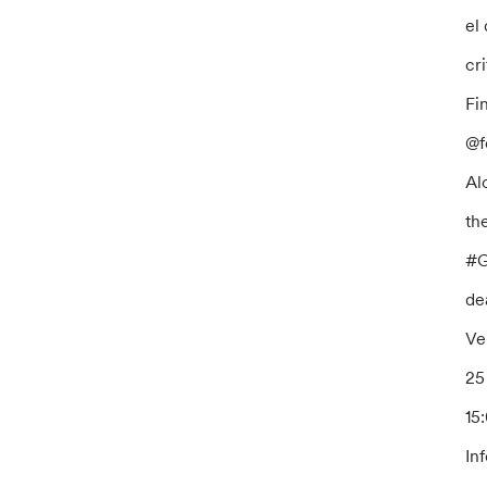
el
cr
Fi
@f
Al
th
#G
de
Ve
25
15
In