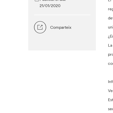
21/01/2020
re
de
un
Comparteix
¿E
La
pr
co
In
Ve
Es
se