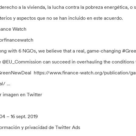
 derecho a la vivienda, la lucha contra la pobreza energética, o 
iterios y aspectos que no se han incluido en este acuerdo.
nance Watch
orfinancewatch
ong with 6 NGOs, we believe that a real, game-changing #GreenDe
e @EU_Commission can succeed in overhauling the conditions fo
reenNewDeal https://www.finance-watch.org/publication/ga
al/ …
r imagen en Twitter
:04 – 16 sept. 2019
formación y privacidad de Twitter Ads