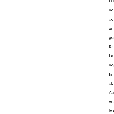
El
no
co
em
ge
Re
La
ne
fi
ob
Au
cu
lo