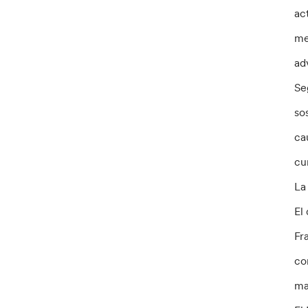
ac
me
ad
Se
so
ca
cu
La
El
Fr
co
ma