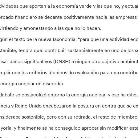
tividades que aporten a la economía verde y las que no, y actua
rcado financiero se decante positivamente hacia las empresas 
virtiendo y amonestando a las que no lo hacen.
gún el texto de la nueva taxonomía, “para que una actividad 
stenible, tendrá que: contribuir sustancialmente en uno de los
usar daños significativos (DNSH) a ningún otro objetivo ambient
mplir con los criterios técnicos de evaluación para una contrib
 energía nuclear en discordia
 debate se obstaculizó entorno la energía nuclear, y eso ha dif
ancia y Reino Unido encabezaron la postura en contra que se ex
nsideraba sostenible, pero con su retirada, el resto de miembro
yoría, y finalmente se ha conseguido aprobar sin modificar est