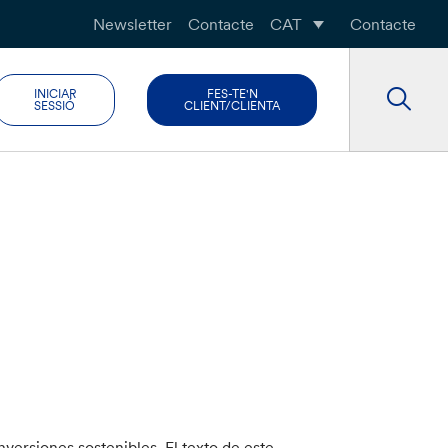
Newsletter
Contacte
CAT
Contacte
INICIAR
FES-TE'N
SESSIÓ
CLIENT/CLIENTA
nversiones sostenibles. El texto de este