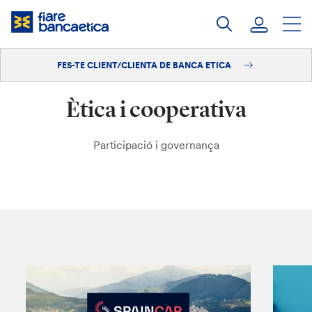
Salta
al
contingut
FES-TE CLIENT/CLIENTA DE BANCA ETICA
Iniciar sessió
Ètica i cooperativa
Fes-te'n client/clienta
Participació i governança