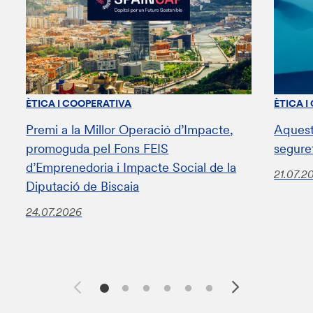
ÈTICA I COOPERATIVA
ÈTICA I
Premi a la Millor Operació d’Impacte,
Aquest
promoguda pel Fons FEIS
segure
d’Emprenedoria i Impacte Social de la
21.07.2
Diputació de Biscaia
24.07.2026