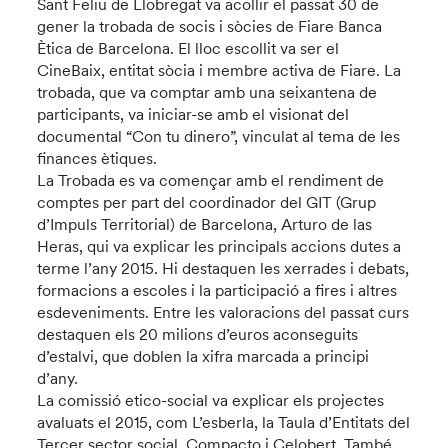
Sant Feliu de Llobregat va acollir el passat 30 de
gener la trobada de socis i sòcies de Fiare Banca
Ètica de Barcelona. El lloc escollit va ser el
CineBaix, entitat sòcia i membre activa de Fiare. La
trobada, que va comptar amb una seixantena de
participants, va iniciar-se amb el visionat del
documental “Con tu dinero”, vinculat al tema de les
finances ètiques.
La Trobada es va començar amb el rendiment de
comptes per part del coordinador del GIT (Grup
d’Impuls Territorial) de Barcelona, Arturo de las
Heras, qui va explicar les principals accions dutes a
terme l’any 2015. Hi destaquen les xerrades i debats,
formacions a escoles i la participació a fires i altres
esdeveniments. Entre les valoracions del passat curs
destaquen els 20 milions d’euros aconseguits
d’estalvi, que doblen la xifra marcada a principi
d’any.
La comissió etico-social va explicar els projectes
avaluats el 2015, com L’esberla, la Taula d’Entitats del
Tercer sector social, Compacto i Celobert. També