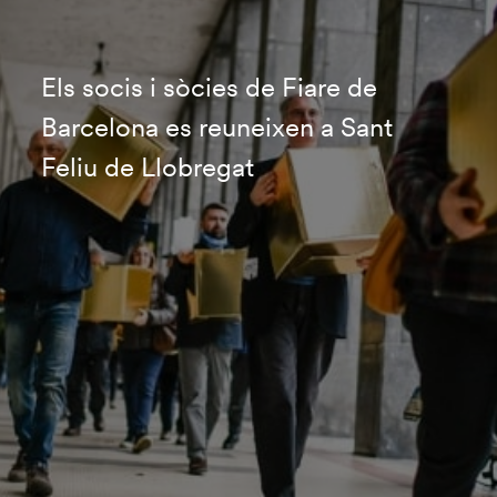
Els socis i sòcies de Fiare de
Barcelona es reuneixen a Sant
Feliu de Llobregat