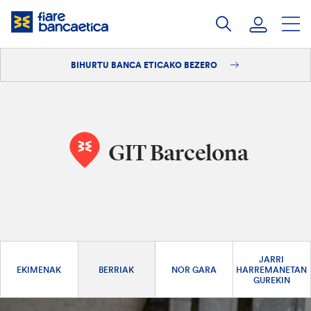
Pasatu
edukia
BIHURTU BANCA ETICAKO BEZERO
Saioa hasi
Bihurtu bezero
GIT Barcelona
JARRI
EKIMENAK
BERRIAK
NOR GARA
HARREMANETAN
GUREKIN