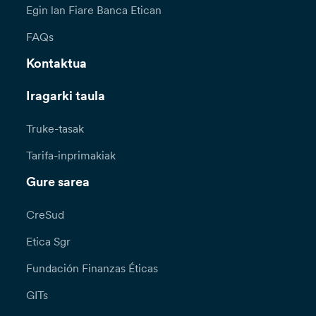
Egin lan Fiare Banca Etican
FAQs
Kontaktua
Iragarki taula
Truke-tasak
Tarifa-inprimakiak
Gure sarea
CreSud
Etica Sgr
Fundación Finanzas Éticas
GITs