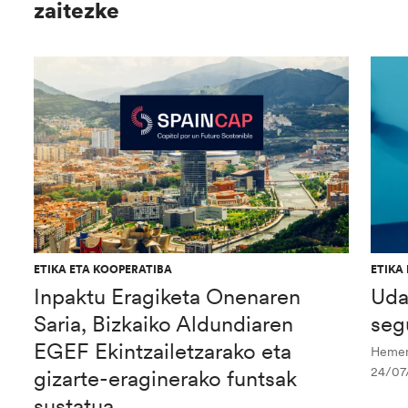
zaitezke
ETIKA ETA KOOPERATIBA
ETIKA
Inpaktu Eragiketa Onenaren
Uda
Saria, Bizkaiko Aldundiaren
seg
EGEF Ekintzailetzarako eta
Hemen 
24/07
gizarte-eraginerako funtsak
sustatua