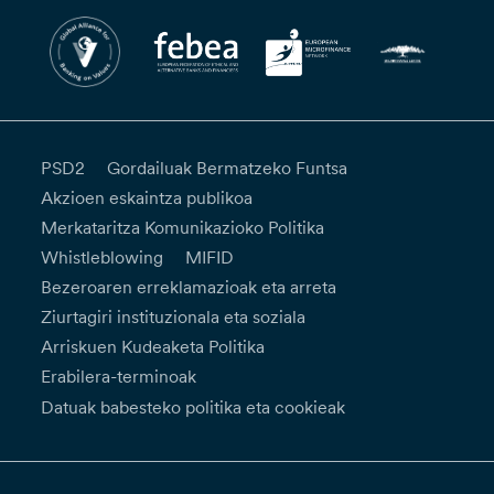
PSD2
Gordailuak Bermatzeko Funtsa
Akzioen eskaintza publikoa
Merkataritza Komunikazioko Politika
Whistleblowing
MIFID
Bezeroaren erreklamazioak eta arreta
Ziurtagiri instituzionala eta soziala
Arriskuen Kudeaketa Politika
Erabilera-terminoak
Datuak babesteko politika eta cookieak