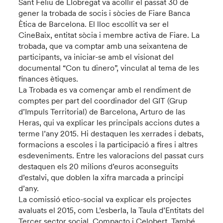
Sant Feliu de Llobregat va acollir el passat 30 de
gener la trobada de socis i sòcies de Fiare Banca
Ètica de Barcelona. El lloc escollit va ser el
CineBaix, entitat sòcia i membre activa de Fiare. La
trobada, que va comptar amb una seixantena de
participants, va iniciar-se amb el visionat del
documental “Con tu dinero”, vinculat al tema de les
finances ètiques.
La Trobada es va començar amb el rendiment de
comptes per part del coordinador del GIT (Grup
d’Impuls Territorial) de Barcelona, Arturo de las
Heras, qui va explicar les principals accions dutes a
terme l’any 2015. Hi destaquen les xerrades i debats,
formacions a escoles i la participació a fires i altres
esdeveniments. Entre les valoracions del passat curs
destaquen els 20 milions d’euros aconseguits
d’estalvi, que doblen la xifra marcada a principi
d’any.
La comissió etico-social va explicar els projectes
avaluats el 2015, com L’esberla, la Taula d’Entitats del
Tercer sector social, Compacto i Celobert. També