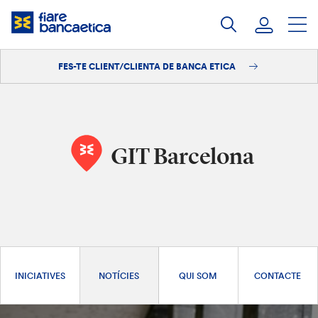
Salta
al
contingut
FES-TE CLIENT/CLIENTA DE BANCA ETICA
Iniciar sessió
Fes-te'n client/clienta
GIT Barcelona
INICIATIVES
NOTÍCIES
QUI SOM
CONTACTE