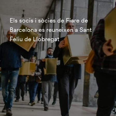
Els socis i sòcies de Fiare de
Barcelona es reuneixen a Sant
Feliu de Llobregat