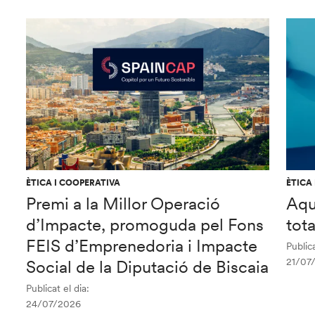
ÈTICA I COOPERATIVA
ÈTICA
Premi a la Millor Operació
Aqu
d’Impacte, promoguda pel Fons
tot
FEIS d’Emprenedoria i Impacte
Publica
21/07
Social de la Diputació de Biscaia
Publicat el dia:
24/07/2026