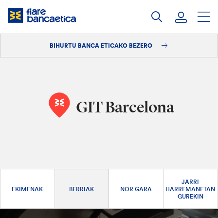
Pasatu
edukia
BIHURTU BANCA ETICAKO BEZERO
Saioa hasi
Bihurtu bezero
GIT Barcelona
JARRI
EKIMENAK
BERRIAK
NOR GARA
HARREMANETAN
GUREKIN