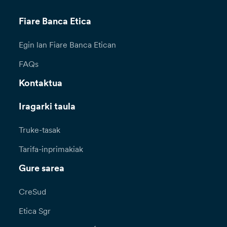
Fiare Banca Etica
Egin lan Fiare Banca Etican
FAQs
Kontaktua
Iragarki taula
Truke-tasak
Tarifa-inprimakiak
Gure sarea
CreSud
Etica Sgr