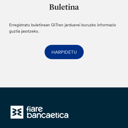
Buletina
Erregistratu buletinean GITren jarduerei buruzko informazio
guztia jasotzeko.
HARPIDETU