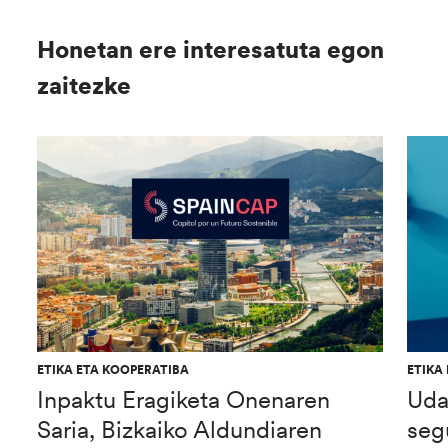
Honetan ere interesatuta egon
zaitezke
ETIKA ETA KOOPERATIBA
ETIKA
Inpaktu Eragiketa Onenaren
Uda
Saria, Bizkaiko Aldundiaren
seg