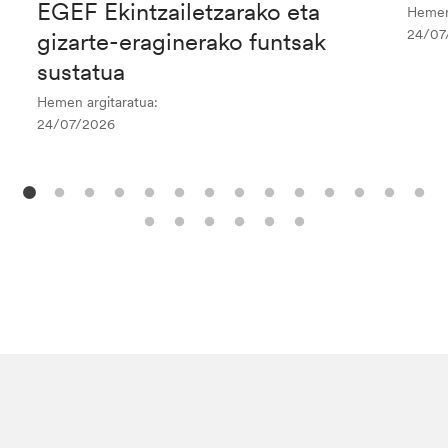
EGEF Ekintzailetzarako eta
Hemen 
24/07
gizarte-eraginerako funtsak
sustatua
Hemen argitaratua:
24/07/2026