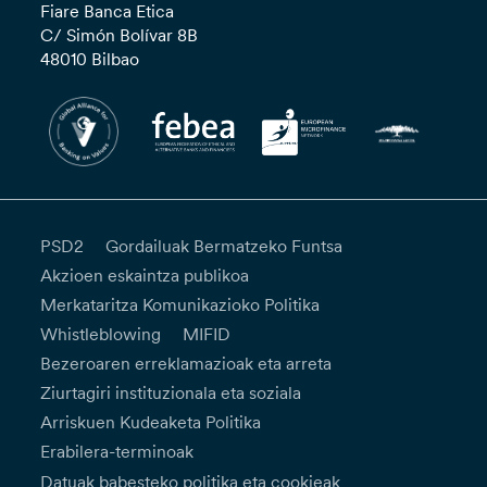
Fiare Banca Etica
C/ Simón Bolívar 8B
48010 Bilbao
PSD2
Gordailuak Bermatzeko Funtsa
Akzioen eskaintza publikoa
Merkataritza Komunikazioko Politika
Whistleblowing
MIFID
Bezeroaren erreklamazioak eta arreta
Ziurtagiri instituzionala eta soziala
Arriskuen Kudeaketa Politika
Erabilera-terminoak
Datuak babesteko politika eta cookieak