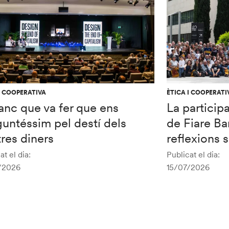
I COOPERATIVA
ÈTICA I COOPERATI
anc que va fer que ens
La particip
untéssim pel destí dels
de Fiare Ba
res diners
reflexions 
at el dia:
Publicat el dia:
/2026
15/07/2026