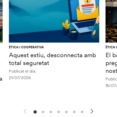
ÈTICA I COOPERATIVA
ÈTICA 
Aquest estiu, desconnecta amb
El b
s
total seguretat
preg
nost
Publicat el dia:
a
21/07/2026
Public
16/07