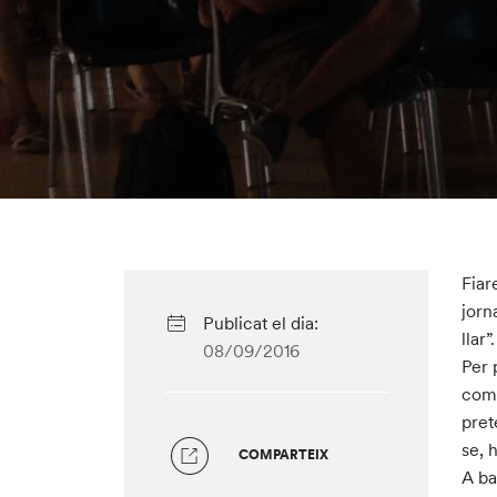
Fiar
jorn
Publicat el dia:
llar”
08/09/2016
Per 
comp
pret
se, 
COMPARTEIX
A ba