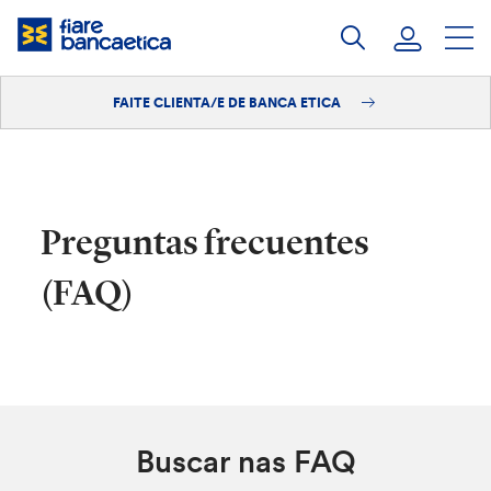
Saltar
ao
contido
FAITE CLIENTA/E DE BANCA ETICA
Iniciar sesión
Faite clienta/e
Preguntas frecuentes
(FAQ)
Buscar nas FAQ