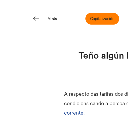
Capitalización
Atrás
Teño algún 
A respecto das tarifas dos 
condicións cando a persoa 
corrente
.