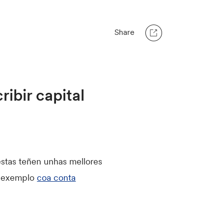
Share
ibir capital
 estas teñen unhas mellores
or exemplo
coa conta