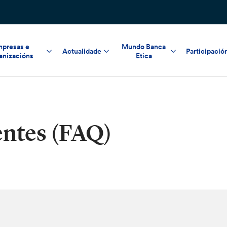
presas e
Mundo Banca
Actualidade
Participació
anizacións
Etica
entes (FAQ)