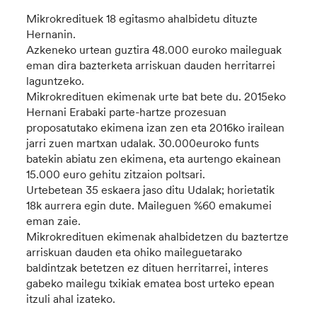
Mikrokredituek 18 egitasmo ahalbidetu dituzte
Hernanin.
Azkeneko urtean guztira 48.000 euroko maileguak
eman dira bazterketa arriskuan dauden herritarrei
laguntzeko.
Mikrokredituen ekimenak urte bat bete du. 2015eko
Hernani Erabaki parte-hartze prozesuan
proposatutako ekimena izan zen eta 2016ko irailean
jarri zuen martxan udalak. 30.000euroko funts
batekin abiatu zen ekimena, eta aurtengo ekainean
15.000 euro gehitu zitzaion poltsari.
Urtebetean 35 eskaera jaso ditu Udalak; horietatik
18k aurrera egin dute. Maileguen %60 emakumei
eman zaie.
Mikrokredituen ekimenak ahalbidetzen du baztertze
arriskuan dauden eta ohiko maileguetarako
baldintzak betetzen ez dituen herritarrei, interes
gabeko mailegu txikiak ematea bost urteko epean
itzuli ahal izateko.