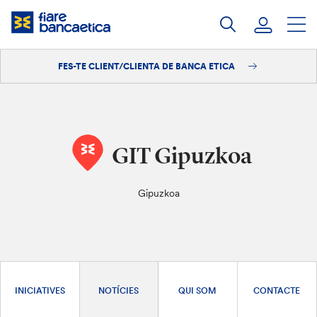
Salta
al
contingut
FES-TE CLIENT/CLIENTA DE BANCA ETICA
Iniciar sessió
Fes-te'n client/clienta
GIT Gipuzkoa
Gipuzkoa
INICIATIVES
NOTÍCIES
QUI SOM
CONTACTE