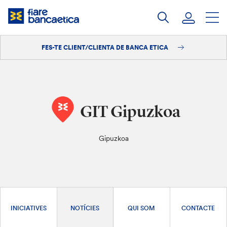
Salta
al
contingut
FES-TE CLIENT/CLIENTA DE BANCA ETICA
Iniciar sessió
Fes-te'n client/clienta
GIT Gipuzkoa
Gipuzkoa
INICIATIVES
NOTÍCIES
QUI SOM
CONTACTE