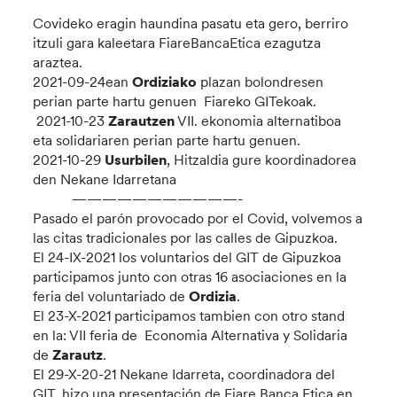
Covideko eragin haundina pasatu eta gero, berriro
itzuli gara kaleetara FiareBancaEtica ezagutza
araztea.
2021-09-24ean
Ordiziako
plazan bolondresen
perian parte hartu genuen Fiareko GITekoak.
2021-10-23
Zarautzen
VII. ekonomia alternatiboa
eta solidariaren perian parte hartu genuen.
2021-10-29
Usurbilen
, Hitzaldia gure koordinadorea
den Nekane Idarretana
———————————-
Pasado el parón provocado por el Covid, volvemos a
las citas tradicionales por las calles de Gipuzkoa.
El 24-IX-2021 los voluntarios del GIT de Gipuzkoa
participamos junto con otras 16 asociaciones en la
feria del voluntariado de
Ordizia
.
El 23-X-2021 participamos tambien con otro stand
en la: VII feria de Economia Alternativa y Solidaria
de
Zarautz
.
El 29-X-20-21 Nekane Idarreta, coordinadora del
GIT, hizo una presentación de Fiare Banca Etica en