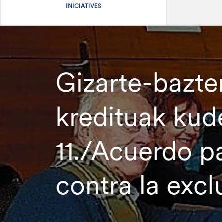
INICIATIVES
Gizarte-bazte
kredituak kud
11./Acuerdo p
contra la exclu