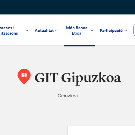
reses i
Món Banca
Actualitat
Participació
itzacions
Etica
GIT Gipuzkoa
Gipuzkoa