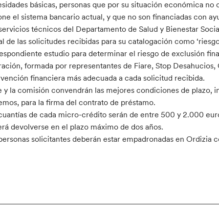
sidades básicas, personas que por su situación económica no 
ne el sistema bancario actual, y que no son financiadas con ayu
servicios técnicos del Departamento de Salud y Bienestar Socia
al de las solicitudes recibidas para su catalogación como ‘riesgo
espondiente estudio para determinar el riesgo de exclusión fin
ración, formada por representantes de Fiare, Stop Desahucios, 
rvención financiera más adecuada a cada solicitud recibida.
e y la comisión convendrán las mejores condiciones de plazo, i
emos, para la firma del contrato de préstamo.
cuantías de cada micro-crédito serán de entre 500 y 2.000 euros
rá devolverse en el plazo máximo de dos años.
personas solicitantes deberán estar empadronadas en Ordizia 