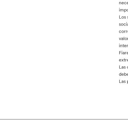
nece
impo
Los 
soci
corr
valo
inte
Fiar
extr
Las 
debe
Las 