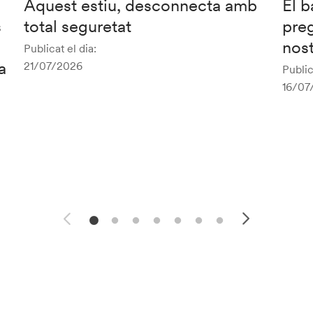
Aquest estiu, desconnecta amb
El b
s
total seguretat
preg
nost
Publicat el dia:
a
21/07/2026
Public
16/07