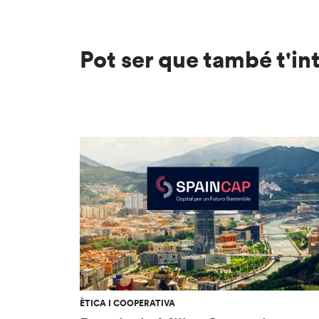
Pot ser que també t'in
ÈTICA I COOPERATIVA