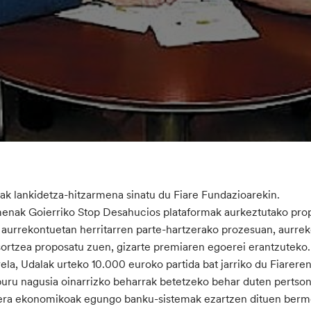
ak lankidetza-hitzarmena sinatu du Fiare Fundazioarekin.
enak Goierriko Stop Desahucios plataformak aurkeztutako propo
 aurrekontuetan herritarren parte-hartzerako prozesuan, aurrek
sortzea proposatu zuen, gizarte premiaren egoerei erantzuteko.
ela, Udalak urteko 10.000 euroko partida bat jarriko du Fiarere
uru nagusia oinarrizko beharrak betetzeko behar duten pertsonei
ra ekonomikoak egungo banku-sistemak ezartzen dituen bermea