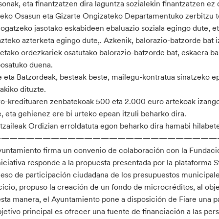
sonak, eta finantzatzen dira laguntza sozialekin finantzatzen ez 
eko Osasun eta Gizarte Ongizateko Departamentuko zerbitzu tek
logatzeko jasotako eskabideen ebaluazio soziala egingo dute, et
zteko azterketa egingo dute,. Azkenik, balorazio-batzorde bat i
etako ordezkariek osatutako balorazio-batzorde bat, eskaera ba
osatuko duena.
e eta Batzordeak, besteak beste, mailegu-kontratua sinatzeko ep
akiko dituzte.
o-kredituaren zenbatekoak 500 eta 2.000 euro artekoak izango d
, eta gehienez ere bi urteko epean itzuli beharko dira.
tzaileak Ordizian erroldatuta egon beharko dira hamabi hilabet
———————————————————————————
yuntamiento firma un convenio de colaboración con la Fundació
niciativa responde a la propuesta presentada por la plataforma 
eso de participación ciudadana de los presupuestos municipale
cicio, propuso la creación de un fondo de microcréditos, al obj
sta manera, el Ayuntamiento pone a disposición de Fiare una pa
bjetivo principal es ofrecer una fuente de financiación a las per