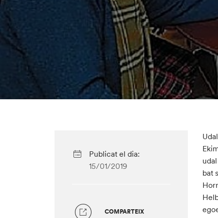
Udal
Ekim
Publicat el dia:
udal
15/01/2019
bat 
Horr
Helb
egoe
COMPARTEIX