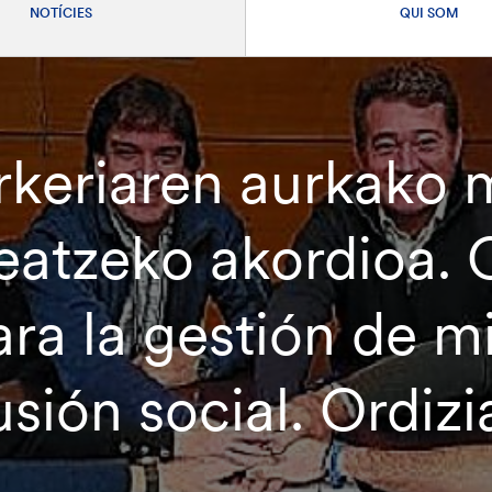
NOTÍCIES
QUI SOM
rkeriaren aurkako 
eatzeko akordioa. O
ara la gestión de m
sión social. Ordizia