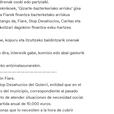
direnak osoki edo partzialki.
nikoek, ‘Gizarte-bazterkeriako arrisku’ gisa
a Fiarek finantza-bazterketako arriskua
zango da, Fiare, Stop Desahucios, Caritas eta
koitzari dagokion finantza-esku-hartzea
e, kopuru eta itzultzeko baldintzarik onenak
ira, interesik gabe, komisio edo abal-gasturik
eko antzinatasunarekin.
—————————————-
n Fiare.
Stop Desahucios del Goierri, entidad que en el
s del municipio, correspondiente al pasado
eto de atender situaciones de necesidad social.
rtida anual de 10.000 euros.
sonas que lo necesiten a la hora de cubrir