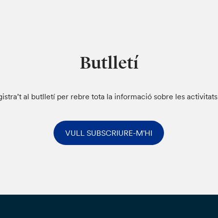
Butlletí
istra’t al butlletí per rebre tota la informació sobre les activitat
VULL SUBSCRIURE-M'HI