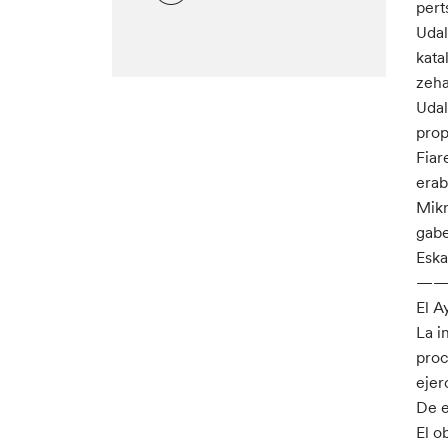
pert
Udal
kata
zeha
Udal
prop
Fiar
erab
Mikr
gabe
Eska
—
El A
La i
proc
ejer
De e
El o