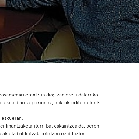
samenari erantzun dio; izan ere, udalerriko
o ekitaldiari zegokionez, mikrokredituen funts
n eskueran.
 finantzaketa-iturri bat eskaintzea da, beren
k eta baldintzak betetzen ez dituzten