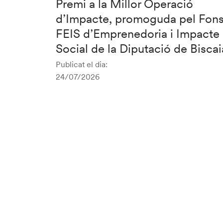
Premi a la Millor Operació
d’Impacte, promoguda pel Fon
FEIS d’Emprenedoria i Impacte
Social de la Diputació de Biscai
Publicat el dia:
24/07/2026