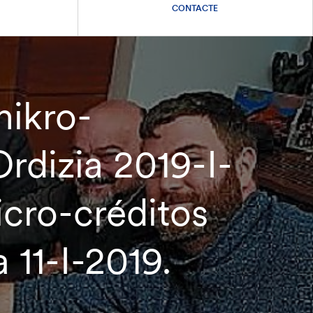
CONTACTE
mikro-
rdizia 2019-I-
icro-créditos
 11-I-2019.