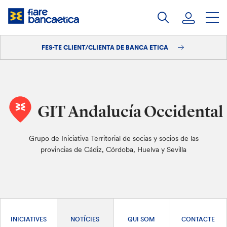
Salta
al
contingut
FES-TE CLIENT/CLIENTA DE BANCA ETICA
Iniciar sessió
Fes-te'n client/clienta
GIT Andalucía Occidental
Grupo de Iniciativa Territorial de socias y socios de las
provincias de Cádiz, Córdoba, Huelva y Sevilla
INICIATIVES
NOTÍCIES
QUI SOM
CONTACTE