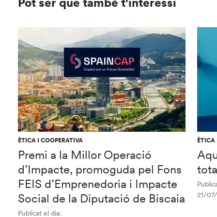
Pot ser que també t'interessi
ÈTICA I COOPERATIVA
ÈTICA
Premi a la Millor Operació
Aqu
d’Impacte, promoguda pel Fons
tot
FEIS d’Emprenedoria i Impacte
Publica
21/07
Social de la Diputació de Biscaia
Publicat el dia: