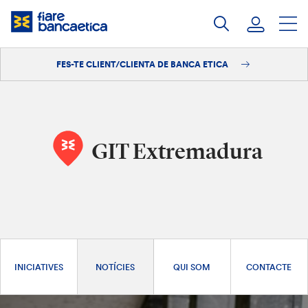
Salta
al
contingut
FES-TE CLIENT/CLIENTA DE BANCA ETICA
Iniciar sessió
Fes-te'n client/clienta
GIT Extremadura
INICIATIVES
NOTÍCIES
QUI SOM
CONTACTE