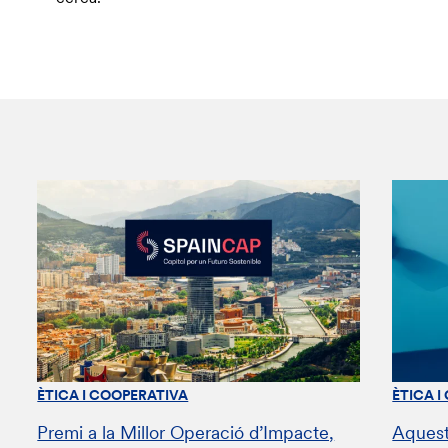
ÈTICA I COOPERATIVA
ÈTICA I
Premi a la Millor Operació d’Impacte,
Aquest