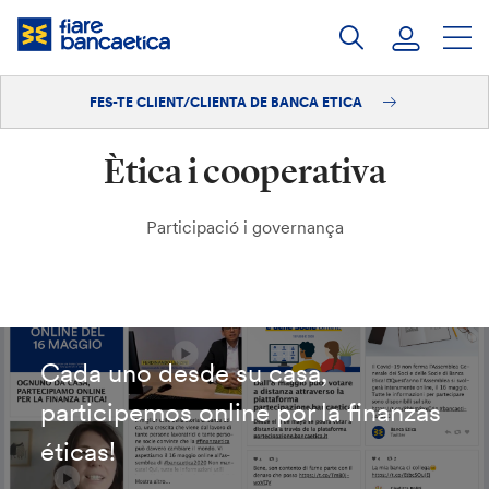
Salta
al
contingut
FES-TE CLIENT/CLIENTA DE BANCA ETICA
Iniciar sessió
Ètica i cooperativa
Fes-te'n client/clienta
Participació i governança
Cada uno desde su casa,
participemos online por la finanzas
éticas!