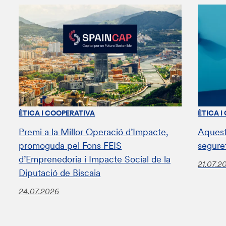
ÈTICA I COOPERATIVA
ÈTICA I
Premi a la Millor Operació d’Impacte,
Aquest
promoguda pel Fons FEIS
segure
d’Emprenedoria i Impacte Social de la
21.07.2
Diputació de Biscaia
24.07.2026