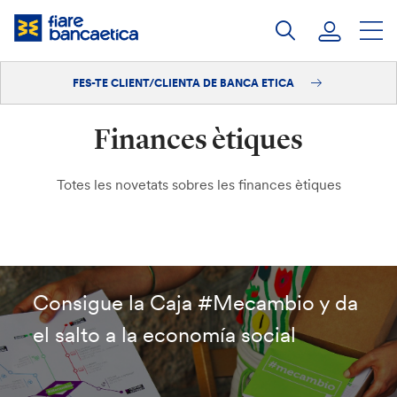
Salta
al
contingut
FES-TE CLIENT/CLIENTA DE BANCA ETICA
Iniciar sessió
Finances ètiques
Fes-te'n client/clienta
Totes les novetats sobres les finances ètiques
Consigue la Caja #Mecambio y da
el salto a la economía social