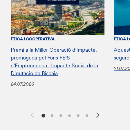
ÈTICA I COOPERATIVA
ÈTICA I
Premi a la Millor Operació d’Impacte,
Aquest
promoguda pel Fons FEIS
segure
d’Emprenedoria i Impacte Social de la
21.07.2
Diputació de Biscaia
24.07.2026