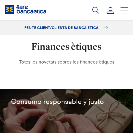
Salta
al
contingut
FES-TE CLIENT/CLIENTA DE BANCA ETICA
Iniciar sessió
Finances ètiques
Fes-te'n client/clienta
Totes les novetats sobres les finances ètiques
Consumo responsable y justo