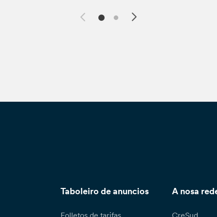
Taboleiro de anuncios
A nosa red
Folletos de tarifas
CreSud