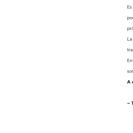
Es
po
pr
L
tr
En
so
A 
– 