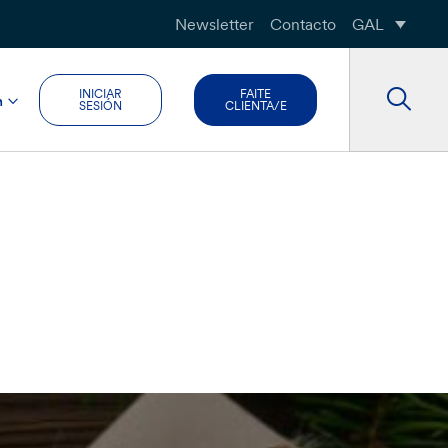
Newsletter
Contacto
GAL
INICIAR
FAITE
n
SESIÓN
CLIENTA/E