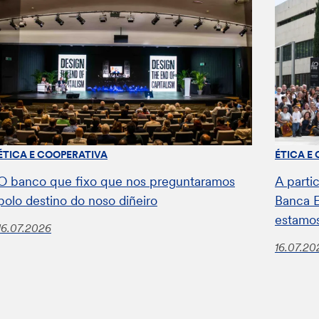
ÉTICA E COOPERATIVA
ÉTICA E
O banco que fixo que nos preguntaramos
A parti
polo destino do noso diñeiro
Banca E
estamos
16.07.2026
16.07.20