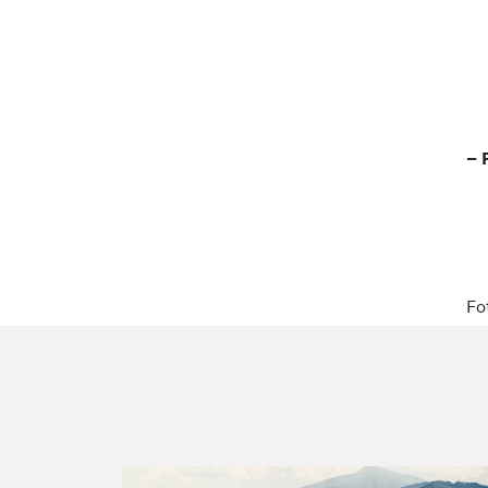
– 
Fo