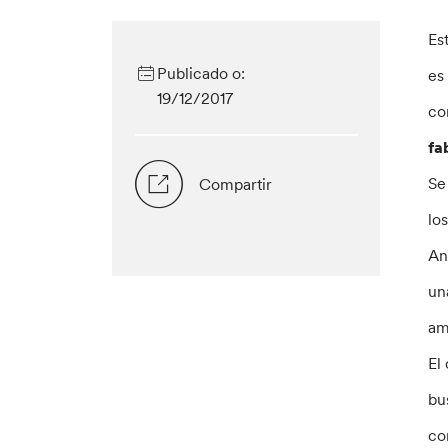
Es
Publicado o:
es
19/12/2017
co
fa
Se
Compartir
lo
An
un
am
El
bu
co