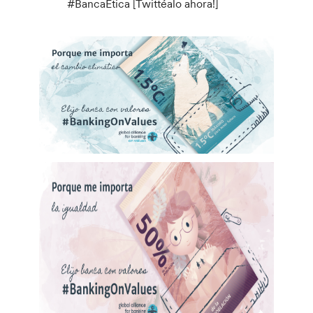
#BancaÉtica ​​[Twittéalo ahora!]