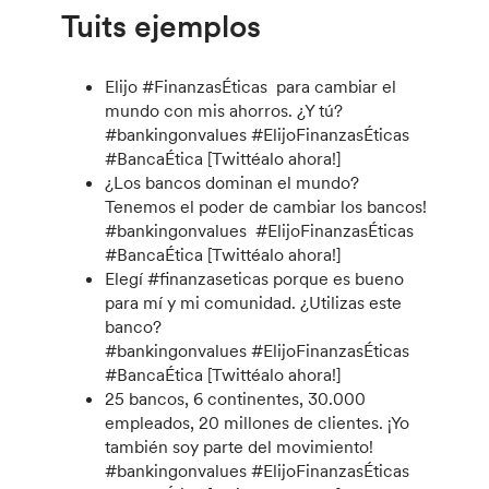
Tuits ejemplos
Elijo #FinanzasÉticas para cambiar el
mundo con mis ahorros. ¿Y tú?
#bankingonvalues ​​#ElijoFinanzasÉticas
#BancaÉtica [Twittéalo ahora!]
¿Los bancos dominan el mundo?
Tenemos el poder de cambiar los bancos!
#bankingonvalues ​​ #ElijoFinanzasÉticas
#BancaÉtica [Twittéalo ahora!]
Elegí #finanzaseticas porque es bueno
para mí y mi comunidad. ¿Utilizas este
banco?
#bankingonvalues #ElijoFinanzasÉticas
#BancaÉtica ​​[Twittéalo ahora!]
25 bancos, 6 continentes, 30.000
empleados, 20 millones de clientes. ¡Yo
también soy parte del movimiento!
#bankingonvalues #ElijoFinanzasÉticas