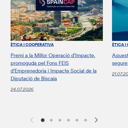
ÈTICA I COOPERATIVA
ÈTICA I
Premi a la Millor Operació d’Impacte,
Aquest
promoguda pel Fons FEIS
segure
d’Emprenedoria i Impacte Social de la
21.07.2
Diputació de Biscaia
24.07.2026