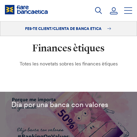
Salta
al
contingut
FES-TE CLIENT/CLIENTA DE BANCA ETICA
Iniciar sessió
Finances ètiques
Fes-te'n client/clienta
Totes les novetats sobres les finances ètiques
Día por una banca con valores