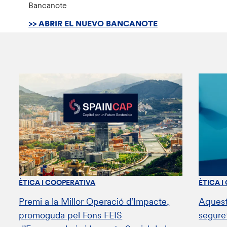
Bancanote
>> ABRIR EL NUEVO BANCANOTE
ÈTICA I COOPERATIVA
ÈTICA I
Premi a la Millor Operació d’Impacte,
Aquest
promoguda pel Fons FEIS
segure