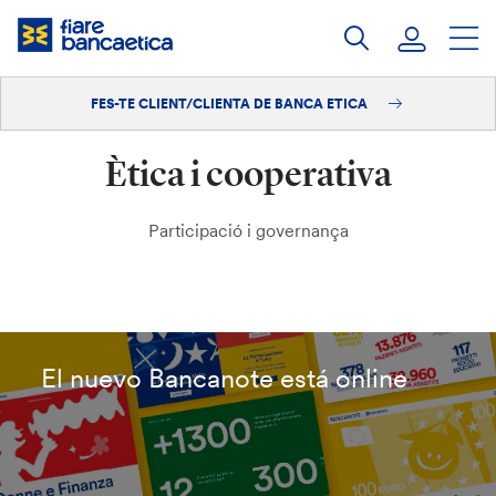
Salta
al
contingut
FES-TE CLIENT/CLIENTA DE BANCA ETICA
Iniciar sessió
Ètica i cooperativa
Fes-te'n client/clienta
Participació i governança
El nuevo Bancanote está online