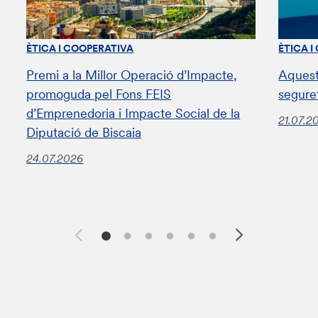
ÈTICA I COOPERATIVA
ÈTICA I
Premi a la Millor Operació d’Impacte,
Aquest
promoguda pel Fons FEIS
segure
d’Emprenedoria i Impacte Social de la
21.07.2
Diputació de Biscaia
24.07.2026