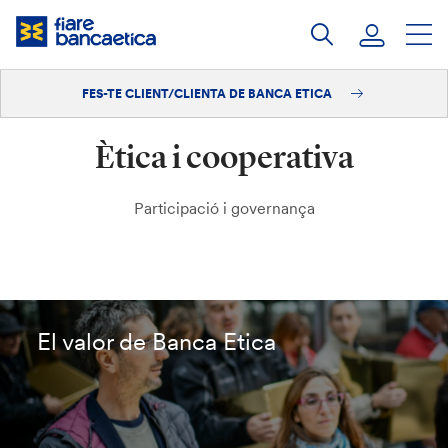
Salta
al
contingut
FES-TE CLIENT/CLIENTA DE BANCA ETICA
Iniciar sessió
Ètica i cooperativa
Fes-te'n client/clienta
Participació i governança
El valor de Banca Etica