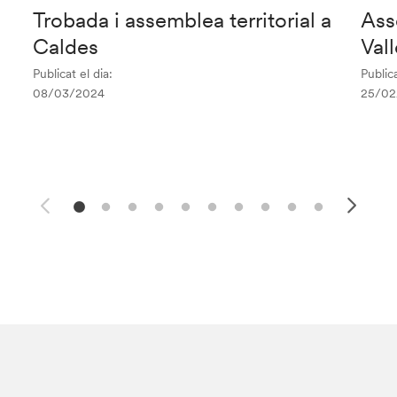
Trobada i assemblea territorial a
Ass
Caldes
Vall
Publicat el dia:
Publica
08/03/2024
25/02