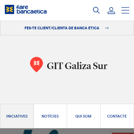
Salta
al
contingut
FES-TE CLIENT/CLIENTA DE BANCA ETICA
Iniciar sessió
Fes-te'n client/clienta
GIT Galiza Sur
INICIATIVES
NOTÍCIES
QUI SOM
CONTACTE