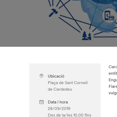
Card
enti
Ubicació
Engu
Plaça de Sant Corneli
Fiar
de Cardedeu
vulg
Data i hora
28/09/2019
Des de la/les 10.00
fins