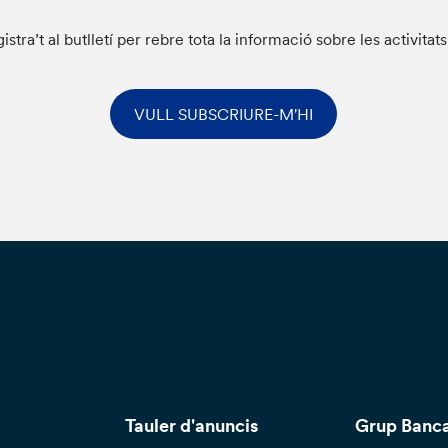
istra’t al butlletí per rebre tota la informació sobre les activitat
VULL SUBSCRIURE-M'HI
Tauler d'anuncis
Grup Banca