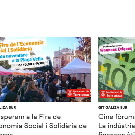
LIZA SUR
GIT GALIZA SUR
sperem a la Fira de
Cine fòrum: 
onomia Social i Solidària de
La indústria
assa
finances èt