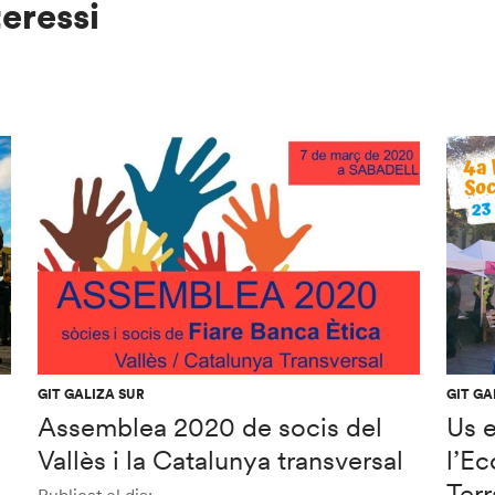
teressi
GIT GALIZA SUR
GIT GA
a
Assemblea 2020 de socis del
Us e
Vallès i la Catalunya transversal
l’Ec
Terr