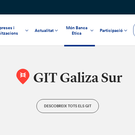
reses i
Món Banca
Actualitat
Participació
itzacions
Etica
GIT Galiza Sur
DESCOBREIX TOTS ELS GIT