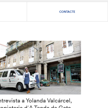
CONTACTE
trevista a Yolanda Valcárcel,
ropietaria d´A Tenda da Gata,