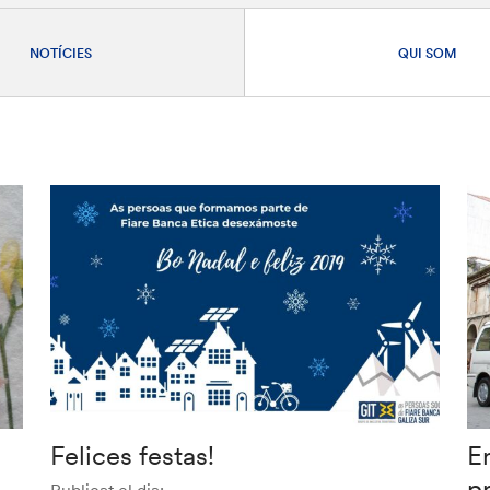
NOTÍCIES
QUI SOM
Felices festas!
En
p
Publicat el dia: