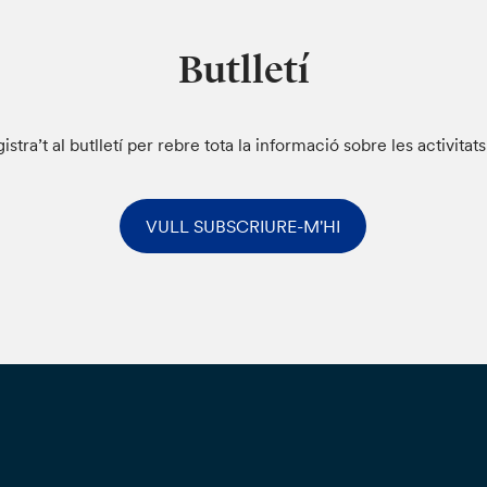
Butlletí
istra’t al butlletí per rebre tota la informació sobre les activitat
VULL SUBSCRIURE-M'HI