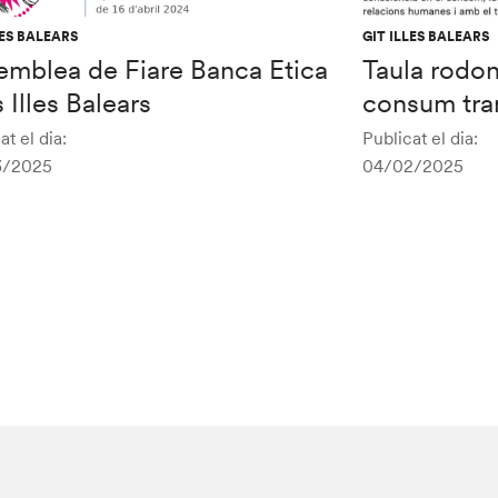
LES BALEARS
GIT ILLES BALEARS
emblea de Fiare Banca Etica
Taula rodon
s Illes Balears
consum tra
at el dia:
Publicat el dia:
3/2025
04/02/2025