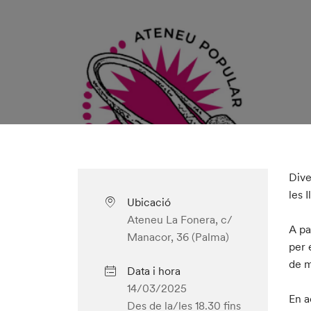
Dive
les I
Ubicació
Ateneu La Fonera, c/
A pa
Manacor, 36 (Palma)
per 
de m
Data i hora
14/03/2025
En a
Des de la/les 18.30
fins