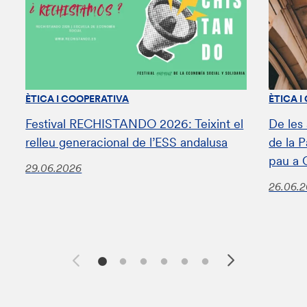
ÈTICA I COOPERATIVA
ÈTICA I
Festival RECHISTANDO 2026: Teixint el
De les
relleu generacional de l’ESS andalusa
de la 
pau a 
29.06.2026
26.06.