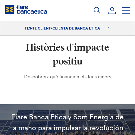
Salta
al
contingut
FES-TE CLIENT/CLIENTA DE BANCA ETICA
Iniciar sessió
Històries d'impacte
Fes-te'n client/clienta
positiu
Descobreix què financien els teus diners
Fiare Banca Etica y Som Energía de
la mano para impulsar la revolución