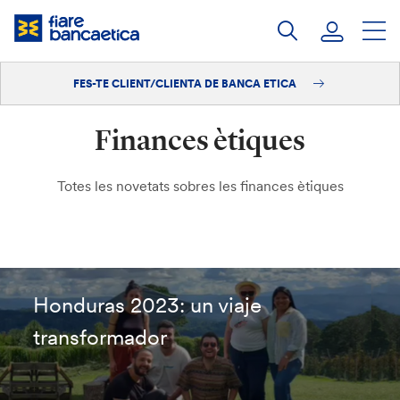
Salta
al
contingut
FES-TE CLIENT/CLIENTA DE BANCA ETICA
Iniciar sessió
Finances ètiques
Fes-te'n client/clienta
Totes les novetats sobres les finances ètiques
Honduras 2023: un viaje
transformador