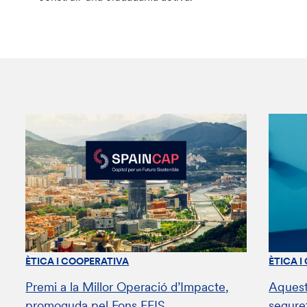
ÈTICA I COOPERATIVA
ÈTICA I
Premi a la Millor Operació d’Impacte,
Aquest
promoguda pel Fons FEIS
segure