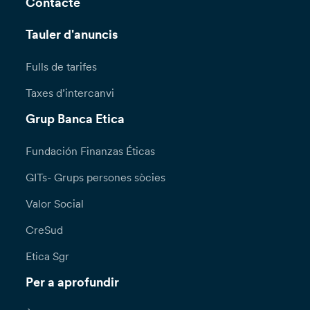
Contacte
Tauler d'anuncis
Fulls de tarifes
Taxes d’intercanvi
Grup Banca Etica
Fundación Finanzas Éticas
GITs- Grups persones sòcies
Valor Social
CreSud
Etica Sgr
Per a aprofundir