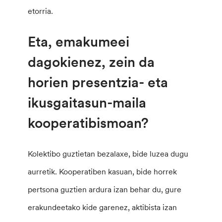
etorria.
Eta, emakumeei
dagokienez, zein da
horien presentzia- eta
ikusgaitasun-maila
kooperatibismoan?
Kolektibo guztietan bezalaxe, bide luzea dugu
aurretik. Kooperatiben kasuan, bide horrek
pertsona guztien ardura izan behar du, gure
erakundeetako kide garenez, aktibista izan