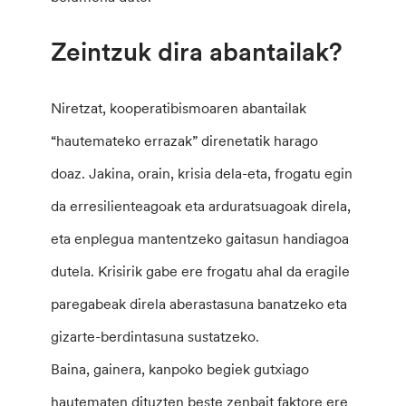
Zeintzuk dira abantailak?
Niretzat, kooperatibismoaren abantailak
“hautemateko errazak” direnetatik harago
doaz. Jakina, orain, krisia dela-eta, frogatu egin
da erresilienteagoak eta arduratsuagoak direla,
eta enplegua mantentzeko gaitasun handiagoa
dutela. Krisirik gabe ere frogatu ahal da eragile
paregabeak direla aberastasuna banatzeko eta
gizarte-berdintasuna sustatzeko.
Baina, gainera, kanpoko begiek gutxiago
hautematen dituzten beste zenbait faktore ere