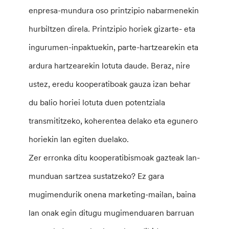
enpresa-mundura oso printzipio nabarmenekin
hurbiltzen direla. Printzipio horiek gizarte- eta
ingurumen-inpaktuekin, parte-hartzearekin eta
ardura hartzearekin lotuta daude. Beraz, nire
ustez, eredu kooperatiboak gauza izan behar
du balio horiei lotuta duen potentziala
transmititzeko, koherentea delako eta egunero
horiekin lan egiten duelako.
Zer erronka ditu kooperatibismoak gazteak lan-
munduan sartzea sustatzeko? Ez gara
mugimendurik onena marketing-mailan, baina
lan onak egin ditugu mugimenduaren barruan