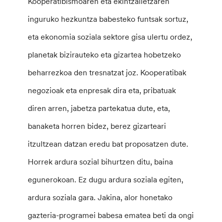
Kooperatibismoaren eta ekintzailetzaren
inguruko hezkuntza babesteko funtsak sortuz,
eta ekonomia soziala sektore gisa ulertu ordez,
planetak bizirauteko eta gizartea hobetzeko
beharrezkoa den tresnatzat joz. Kooperatibak
negozioak eta enpresak dira eta, pribatuak
diren arren, jabetza partekatua dute, eta,
banaketa horren bidez, berez gizarteari
itzultzean datzan eredu bat proposatzen dute.
Horrek ardura sozial bihurtzen ditu, baina
egunerokoan. Ez dugu ardura soziala egiten,
ardura soziala gara. Jakina, alor honetako
gazteria-programei babesa ematea beti da ongi