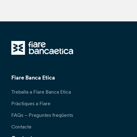
Fiare Banca Etica
Treballa a Fiare Banca Etica
Pràctiques a Fiare
FAQs – Preguntes freqüents
Contacte