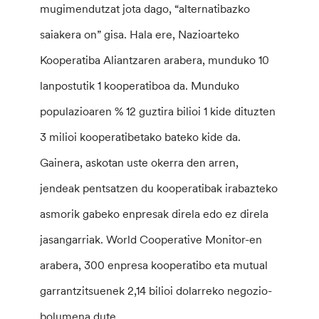
mugimendutzat jota dago, “alternatibazko
saiakera on” gisa. Hala ere, Nazioarteko
Kooperatiba Aliantzaren arabera, munduko 10
lanpostutik 1 kooperatiboa da. Munduko
populazioaren % 12 guztira bilioi 1 kide dituzten
3 milioi kooperatibetako bateko kide da.
Gainera, askotan uste okerra den arren,
jendeak pentsatzen du kooperatibak irabazteko
asmorik gabeko enpresak direla edo ez direla
jasangarriak. World Cooperative Monitor-en
arabera, 300 enpresa kooperatibo eta mutual
garrantzitsuenek 2,14 bilioi dolarreko negozio-
bolumena dute.