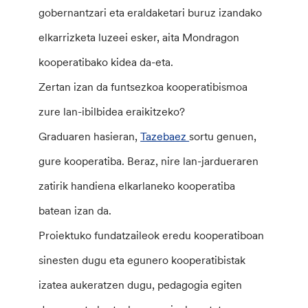
gobernantzari eta eraldaketari buruz izandako
elkarrizketa luzeei esker, aita Mondragon
kooperatibako kidea da-eta.
Zertan izan da funtsezkoa kooperatibismoa
zure lan-ibilbidea eraikitzeko?
Graduaren hasieran,
Tazebaez
sortu genuen,
gure kooperatiba. Beraz, nire lan-jardueraren
zatirik handiena elkarlaneko kooperatiba
batean izan da.
Proiektuko fundatzaileok eredu kooperatiboan
sinesten dugu eta egunero kooperatibistak
izatea aukeratzen dugu, pedagogia egiten