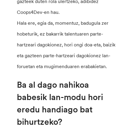
gazteek duten rola ulertzeko, adibidez
Coops4Dev-en hau.
Hala ere, egia da, momentuz, badugula zer
hobeturik, ez bakarrik talentuaren parte-
hartzeari dagokionez, hori ongi doa-eta, baizik
eta gazteen parte-hartzeari dagokionez lan-
foruetan eta mugimenduaren erabakietan.
Ba al dago nahikoa
babesik lan-modu hori
eredu handiago bat
bihurtzeko?