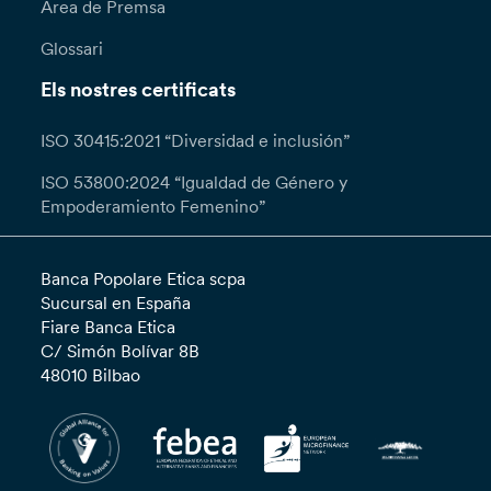
Àrea de Premsa
Glossari
Els nostres certificats
ISO 30415:2021 “Diversidad e inclusión”
ISO 53800:2024 “Igualdad de Género y
Empoderamiento Femenino”
Banca Popolare Etica scpa
Sucursal en España
Fiare Banca Etica
C/ Simón Bolívar 8B
48010 Bilbao