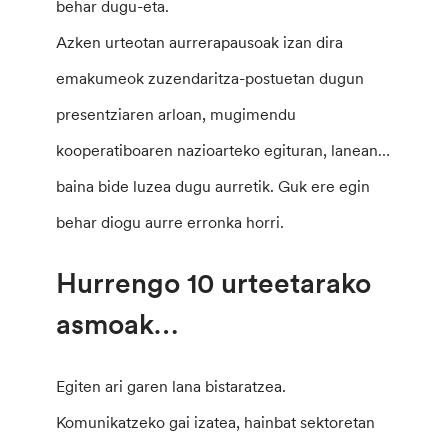
behar dugu-eta.
Azken urteotan aurrerapausoak izan dira
emakumeok zuzendaritza-postuetan dugun
presentziaren arloan, mugimendu
kooperatiboaren nazioarteko egituran, lanean…
baina bide luzea dugu aurretik. Guk ere egin
behar diogu aurre erronka horri.
Hurrengo 10 urteetarako
asmoak…
Egiten ari garen lana bistaratzea.
Komunikatzeko gai izatea, hainbat sektoretan