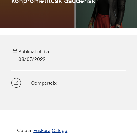
konprometituak daudenak”
Publicat el dia:
08/07/2022
Comparteix
Català
Euskera
Galego