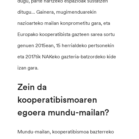
dugu, parte hartzeko espazioak sustatzen
ditugu… Gainera, mugimenduarekin
nazioarteko mailan konprometitu gara, eta
Europako kooperatibista gazteen sarea sortu
genuen 2015ean, 15 herrialdeko pertsonekin
eta 2017tik NAKeko gazteria-batzordeko kide
izan gara.
Zein da
kooperatibismoaren
egoera mundu-mailan?
Mundu-mailan, kooperatibismoa bazterreko