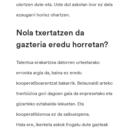
ulertzen dute-eta. Uste dut askotan inor ez dela
ezaugarri horiez ohartzen.
Nola txertatzen da
gazteria eredu horretan?
Talentua erakartzea datorren urteetarako
erronka argia da, baina ez eredu
kooperatiboarentzat bakarrik. Belaunaldi arteko
trantsizioa gori dagoen gaia da enpresetako eta
gizarteko eztabaida-lekuetan. Eta
kooperatibismoa ez da salbuespena.
Hala ere, ikerketa askok frogatu dute gazteak