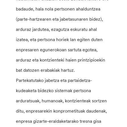
badaude, hala nola pertsonen ahalduntzea
(parte-hartzearen eta jabetasunaren bidez),
arduraz jardutea, ezagutza eskuratu ahal
izatea, eta pertsona horiek lan egiten duten
enpresaren egunerokoan sartuta egotea,
arduraz eta kontzienteki haien printzipioekin
bat datozen erabakiak hartuz.
Partekatutako jabetza eta partaidetza-
kudeaketa bidezko sistemak pertsona
arduratsuak, humanoak, kontzienteak sortzen
ditu, enpresarekin konprometituak daudenak,
enpresa gizarte-eraldaketarako tresna gisa