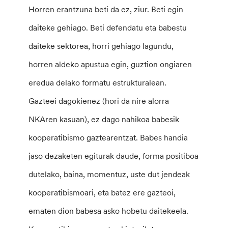
Horren erantzuna beti da ez, ziur. Beti egin
daiteke gehiago. Beti defendatu eta babestu
daiteke sektorea, horri gehiago lagundu,
horren aldeko apustua egin, guztion ongiaren
eredua delako formatu estrukturalean.
Gazteei dagokienez (hori da nire alorra
NKAren kasuan), ez dago nahikoa babesik
kooperatibismo gaztearentzat. Babes handia
jaso dezaketen egiturak daude, forma positiboa
dutelako, baina, momentuz, uste dut jendeak
kooperatibismoari, eta batez ere gazteoi,
ematen dion babesa asko hobetu daitekeela.