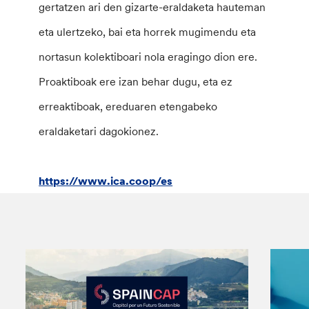
gertatzen ari den gizarte-eraldaketa hauteman
eta ulertzeko, bai eta horrek mugimendu eta
nortasun kolektiboari nola eragingo dion ere.
Proaktiboak ere izan behar dugu, eta ez
erreaktiboak, ereduaren etengabeko
eraldaketari dagokionez.
https://www.ica.coop/es