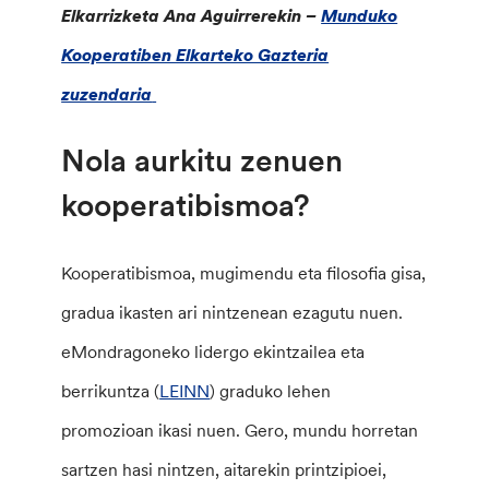
Elkarrizketa Ana Aguirrerekin –
Munduko
Kooperatiben Elkarteko Gazteria
zuzendaria
Nola aurkitu zenuen
kooperatibismoa?
Kooperatibismoa, mugimendu eta filosofia gisa,
gradua ikasten ari nintzenean ezagutu nuen.
eMondragoneko lidergo ekintzailea eta
berrikuntza (
LEINN
) graduko lehen
promozioan ikasi nuen. Gero, mundu horretan
sartzen hasi nintzen, aitarekin printzipioei,