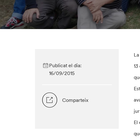
La
Publicat el dia:
13
16/09/2015
qu
Es
av
Comparteix
ju
El
qu