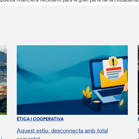
ÈTICA I COOPERATIVA
Aquest estiu, desconnecta amb total
i
seguretat