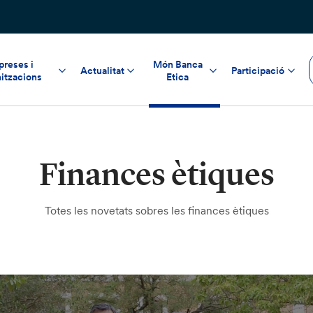
reses i
Món Banca
Actualitat
Participació
itzacions
Etica
Finances ètiques
Totes les novetats sobres les finances ètiques