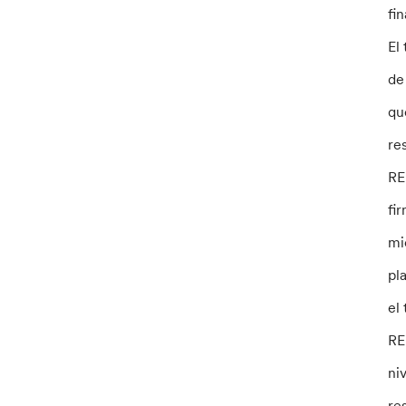
fi
El
de
qu
re
RE
fi
mi
pl
el
RE
ni
re