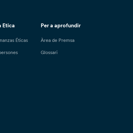
 Etica
Per a aprofundir
nanzas Éticas
Àrea de Premsa
persones
Glossari