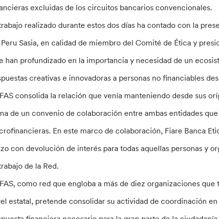
nancieras excluidas de los circuitos bancarios convencionales.
 trabajo realizado durante estos dos días ha contado con la prese
 Peru Sasia, en calidad de miembro del Comité de Ética y presi
e han profundizado en la importancia y necesidad de un ecosi
spuestas creativas e innovadoras a personas no financiables des
FAS consolida la relación que venía manteniendo desde sus or
rma de un convenio de colaboración entre ambas entidades que
crofinancieras. En este marco de colaboración, Fiare Banca Eti
azo con devolución de interés para todas aquellas personas y o
 trabajo de la Red.
FAS, como red que engloba a más de diez organizaciones que tr
vel estatal, pretende consolidar su actividad de coordinación en
spuesta financiera necesario para la gran parte de la ciudadanía