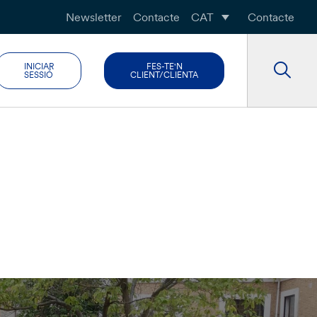
Newsletter
Contacte
CAT
Contacte
INICIAR
FES-TE'N
SESSIÓ
CLIENT/CLIENTA