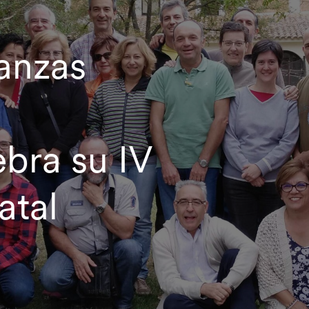
anzas
ebra su IV
atal