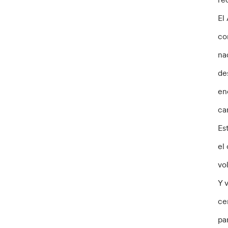
El
co
na
de
en
ca
Es
el
vo
Y 
ce
pa