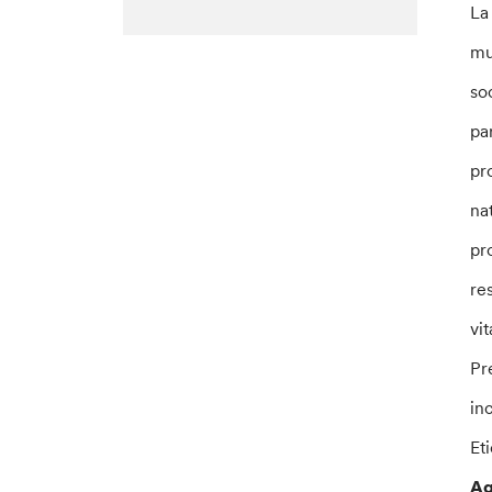
La
mu
so
pa
pr
na
pr
re
vi
Pr
in
Eti
Aq