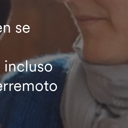
en se
 incluso
erremoto