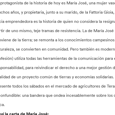
 protagonista de la historia de hoy es María José, una mujer vas
chos años, y propietaria, junto a su marido, de la Fattoria Gioia
cia emprendedora es la historia de quien no considera la resign
rtir de uno mismo, teje tramas de resistencia. La de María José 
oviene de la tierra; se remonta a los conocimientos campesinos y 
turaleza, se convierten en comunidad. Pero también es moderna
ofesión) utiliza todas las herramientas de la comunicación para e
sponsabilidad, para reivindicar el derecho a una mejor gestión de
talidad de un proyecto común de tierras y economías solidarias.
esente todos los sábados en el mercado de agricultores de Teramo
confundible: una bandera que ondea incesablemente sobre los 
ca.
uí la carta de Maria José: