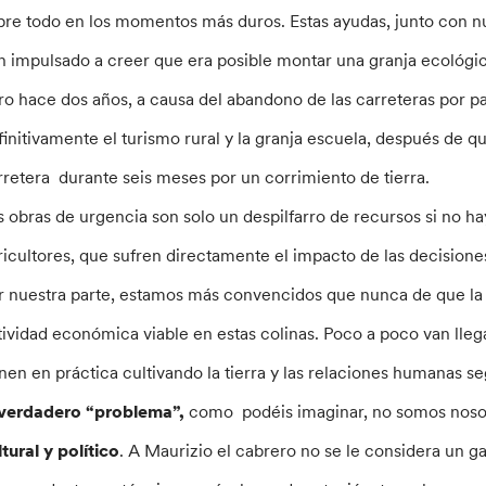
bre todo en los momentos más duros. Estas ayudas, junto con n
n impulsado a creer que era posible montar una granja ecológic
ro hace dos años, a causa del abandono de las carreteras por pa
finitivamente el turismo rural y la granja escuela, después de 
rretera durante seis meses por un corrimiento de tierra.
s obras de urgencia son solo un despilfarro de recursos si no 
ricultores, que sufren directamente el impacto de las decisione
r nuestra parte, estamos más convencidos que nunca de que la 
tividad económica viable en estas colinas. Poco a poco van lle
nen en práctica cultivando la tierra y las relaciones humanas s
 verdadero “problema”,
como podéis imaginar, no somos nosot
ltural y político
. A Maurizio el cabrero no se le considera un g