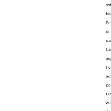
so
ha
Pe
de
ca
La
ag
Po
ac
po
El
cu