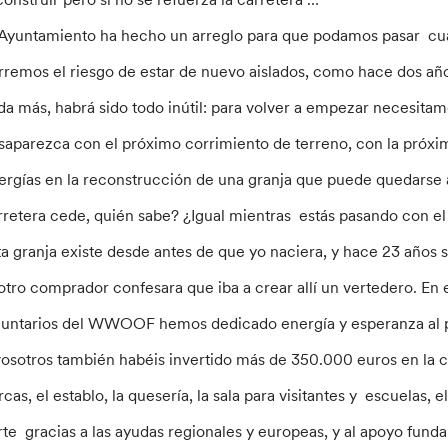
 Ayuntamiento ha hecho un arreglo para que podamos pasar cuan
rremos el riesgo de estar de nuevo aislados, como hace dos a
da más, habrá sido todo inútil: para volver a empezar necesit
saparezca con el próximo corrimiento de terreno, con la próxima 
ergías en la reconstrucción de una granja que puede quedarse a
rretera cede, quién sabe? ¿Igual mientras estás pasando con e
ta granja existe desde antes de que yo naciera, y hace 23 años s
 otro comprador confesara que iba a crear allí un vertedero. En 
luntarios del WWOOF hemos dedicado energía y esperanza al pr
vosotros también habéis invertido más de 350.000 euros en la casa
rcas, el establo, la quesería, la sala para visitantes y escuelas,
rte gracias a las ayudas regionales y europeas, y al apoyo fund