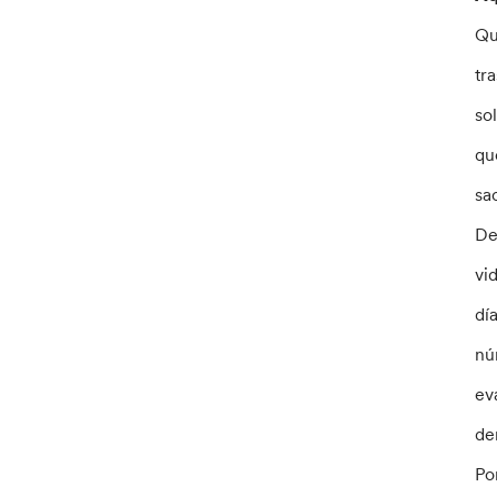
Qu
tr
so
qu
sa
De
vi
dí
nú
ev
de
Po