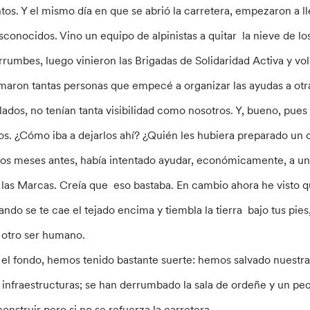
ntos. Y el mismo día en que se abrió la carretera, empezaron a 
sconocidos. Vino un equipo de alpinistas a quitar la nieve de lo
rrumbes, luego vinieron las Brigadas de Solidaridad Activa y vol
amaron tantas personas que empecé a organizar las ayudas a ot
slados, no tenían tanta visibilidad como nosotros. Y, bueno, pue
los. ¿Cómo iba a dejarlos ahí? ¿Quién les hubiera preparado un 
os meses antes, había intentado ayudar, económicamente, a uno
 las Marcas. Creía que eso bastaba. En cambio ahora he visto qu
ando se te cae el tejado encima y tiembla la tierra bajo tus pie
 otro ser humano.
 el fondo, hemos tenido bastante suerte: hemos salvado nuestras
s infraestructuras; se han derrumbado la sala de ordeñe y un 
construir pero si no se refuerza la carretera …