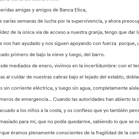
eridas amigas y amigos de Banca Etica,
as varias semanas de lucha por la supervivencia, y ahora preocup
lidez de la única vía de acceso a nuestra granja, tengo que dar l
e nos han ayudado y nos siguen apoyando con fuerza porque, 
cado primero de bajo la nieve y luego, del barro.
sde mediados de enero, vivimos en la incertidumbre: con el ter
das al cuidar de nuestras cabras bajo el tejado del establo, dobl
as sin corriente eléctrica, y luego sin agua, completamente aisla
meros de emergencia… Cuando las autoridades han abierto la ca
acuado a los niños a la costa, y os confieso que yo también pens
masiado para mí, que no podía quedarme, sabiendo lo que se n
rque éramos plenamente conscientes de la fragilidad de la carre